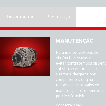
Desempenho
Segurança
Manuten
MANUTENÇÃO
Para manter padrões de
eficiência elevados e
evitar contratempos dispend
substitua sempre as peças
sujeitas a desgaste por
componentes originais e
respeite os intervalos de
manutenção recomendados
pela McCormick.
Contacte o seu