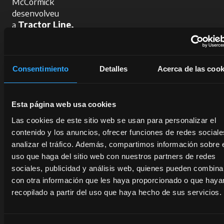
McCormick
desenvolveu
a
Tractor Line,
uma ampla gama
de peças
selecionadas,
Consentimiento
Detalles
Acerca de las cook
testadas e
certificadas que
inclui uma
garantia de 12
Esta página web usa cookies
meses.
Las cookies de este sitio web se usan para personalizar el
A melhor solução
contenido y los anuncios, ofrecer funciones de redes sociale
para peças
analizar el tráfico. Además, compartimos información sobre 
genéricas, a um
uso que haga del sitio web con nuestros partners de redes
preço imbatível.
sociales, publicidad y análisis web, quienes pueden combina
con otra información que les haya proporcionado o que haya
recopilado a partir del uso que haya hecho de sus servicios.
Solicite
informações
ao