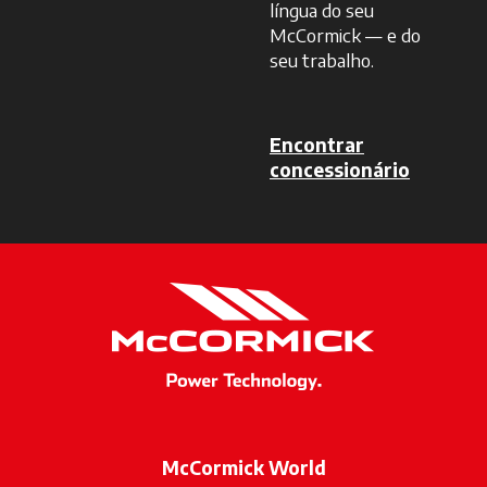
língua do seu
McCormick — e do
seu trabalho.
Encontrar
concessionário
opens in 
McCormick World