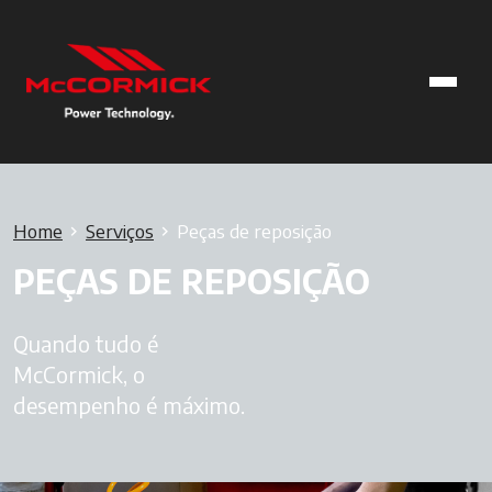
Home
Serviços
Peças de reposição
PEÇAS DE REPOSIÇÃO
Quando tudo é
McCormick, o
desempenho é máximo.