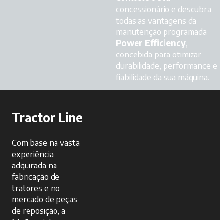
concessionário e descubra
todas as vantagens da
manutenção programada
Power Efficiency
,
concebida para otimizar
durabilidade, performance e
fiabilidade da sua máquina.
Tractor Line
Com base na vasta
experiência
adquirada na
fabricação de
tratores e no
mercado de peças
de reposição, a