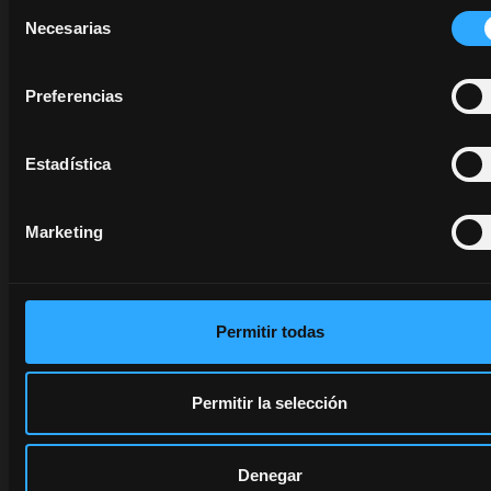
Selección
seu
Necesarias
de
concessionário.
consentimiento
opens in a new tab
Preferencias
Estadística
Lubrificantes
Marketing
A proteção começa
nos detalhes
invisíveis. Os
Lubrificantes
Permitir todas
Originais McCormick
são formulados
Permitir la selección
para maximizar a
eficiência do
motor, proteger
Denegar
cada componente