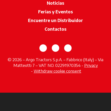
Noticias
Ferias y Eventos
Encuentre un Distribuidor
se abre en u
Contactos
se abre en una pestaña nueva
se abre en una pestaña 
se abre en una pes
© 2026 – Argo Tractors S.p.A. – Fabbrico (Italy) – Via
Matteotti 7 – VAT NO. 02291970354 -
Privacy
se abre en una pestaña nueva
-
Withdraw cookie consent