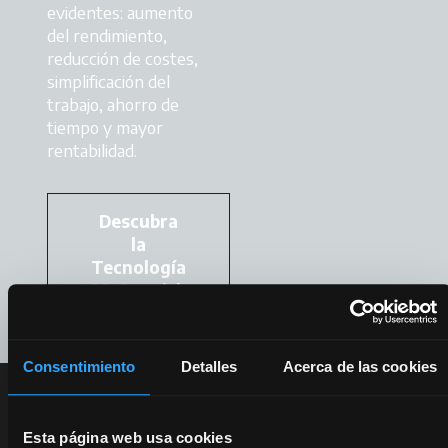
evidentes: aumento
del rendimiento,
reducción de costes,
simplificación del
trabajo, ahorro de
tiempo y mayor
rentabilidad.
Descubra
la
Tecnología
McCormick
Consentimiento
Detalles
Acerca de las cookies
Servicios McCormick, su
garantía de excelencia.
Esta página web usa cookies