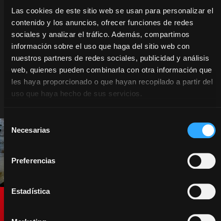
Las cookies de este sitio web se usan para personalizar el
En McCormick sabemos que la excelencia en el
contenido y los anuncios, ofrecer funciones de redes
servicio mejora el rendimiento. Repuestos
sociales y analizar el tráfico. Además, compartimos
originales, asistencia y merchandising: cada uno
información sobre el uso que haga del sitio web con
de nuestros servicios está diseñado para
nuestros partners de redes sociales, publicidad y análisis
ofrecerle calidad sin concesiones. Elija
web, quienes pueden combinarla con otra información que
McCormick y entre en un mundo de
les haya proporcionado o que hayan recopilado a partir del
tecnología, innovación y pasión. Su éxito es
uso que haya hecho de sus servicios.
nuestra misión.
Selección
Necesarias
de
consentimiento
Preferencias
Estadística
Recambios Originales.