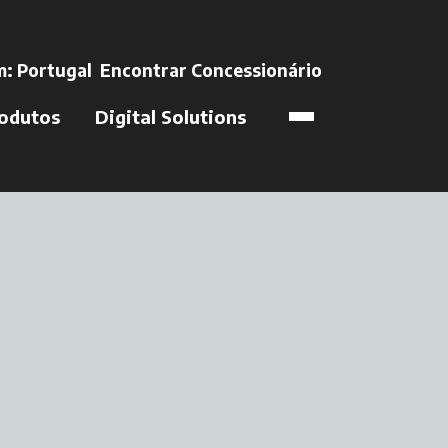
in a new tab
m:
Portugal
Encontrar Concessionário
opens in a new t
odutos
Digital Solutions