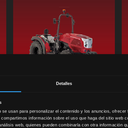
Detalles
Solicitar informações
s
Encontrar
b se usan para personalizar el contenido y los anuncios, ofrecer
 new tab
Concessionário
opens in a new tab
s, compartimos información sobre el uso que haga del sitio web 
 análisis web, quienes pueden combinarla con otra información q