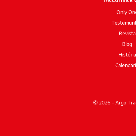
McCormick 
Only On
Testemun
Revista
Blog
História
Calendár
© 2026 – Argo Trac