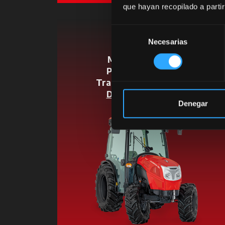
que hayan recopilado a parti
Selección
X2
Necesarias
de
consentimiento
Motor Cil / L:
3 / 1,9
Potência CV:
49 / 57
Transmissão:
Speed Four
Descubra o modelo
Denegar