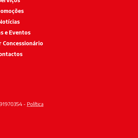
Serviços
romoções
Notícias
as e Eventos
r Concessionário
opens in a new tab
ontactos
2291970354 -
Política