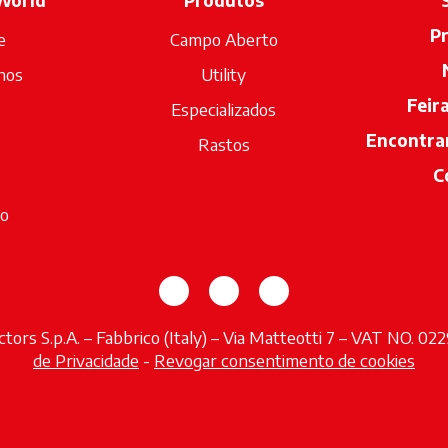
World
Produtos
P
e
Campo Aberto
hos
Utility
Feir
Especializados
Encontra
Rastos
C
io
opens in a new tab
opens in a new tab
opens in a new tab
tors S.p.A. – Fabbrico (Italy) – Via Matteotti 7 – VAT NO. 0
de Privacidade
-
Revogar consentimento de cookies