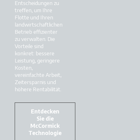
Entscheidungen zu
treffen, um Ihre
Flotte und Ihren
landwirtschaftlichen
Betrieb effizienter
zu verwalten. Die
Vorteile sind
konkret: bessere
Leistung, geringere
Kosten,
vereinfachte Arbeit,
Zeitersparnis und
höhere Rentabilität.
Entdecken
Sie die
McCormick
Technologie