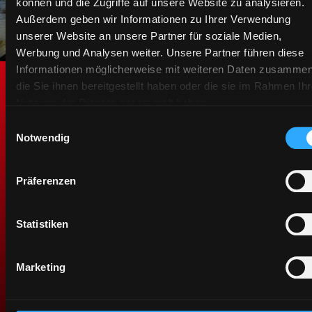
können und die Zugriffe auf unsere Website zu analysieren.
Außerdem geben wir Informationen zu Ihrer Verwendung
unserer Website an unsere Partner für soziale Medien,
Werbung und Analysen weiter. Unsere Partner führen diese
Informationen möglicherweise mit weiteren Daten zusammen
die Sie ihnen bereitgestellt haben oder die sie im Rahmen Ihr
Original-Ersatzteile. Zum
Nutzung der Dienste gesammelt haben.
Schutz des Wertes ihres
Einwilligungsauswahl
Notwendig
Traktors.
Präferenzen
Wir entwickeln unsere Ersatzteile auf der
Grundlage unserer umfangreichen Konstruktions-
und Fertigungserfahrung und unter Einhaltung der
Statistiken
strengsten Qualitätsstandards, um den Wert Ihres
Traktors zu erhalten und bessere Leistung und
Produktivität zu gewährleisten. Wenn Sie sich für
Marketing
McCormick entscheiden, wählen Sie
kompromisslose Qualität.