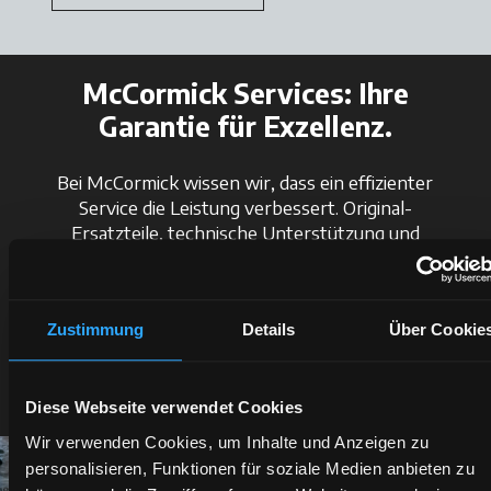
McCormick Services: Ihre
Garantie für Exzellenz.
Bei McCormick wissen wir, dass ein effizienter
Service die Leistung verbessert. Original-
Ersatzteile, technische Unterstützung und
Merchandising: Jeder unserer Dienste ist
darauf ausgelegt, Ihnen kompromisslose
Qualität zu bieten. Entscheiden Sie sich für
Zustimmung
Details
Über Cookie
McCormick und betreten Sie eine Welt aus
Technologie, Innovation und Leidenschaft. Ihr
Erfolg ist unsere Mission.
Diese Webseite verwendet Cookies
Wir verwenden Cookies, um Inhalte und Anzeigen zu
personalisieren, Funktionen für soziale Medien anbieten zu