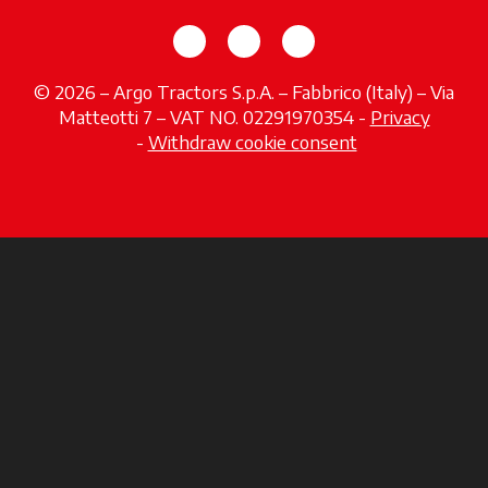
wird in einer neuen Registerka
wird in einer neuen Regi
wird in einer neuen
© 2026 – Argo Tractors S.p.A. – Fabbrico (Italy) – Via
Matteotti 7 – VAT NO. 02291970354 -
Privacy
wird in einer neuen Registerkarte geöffnet
-
Withdraw cookie consent