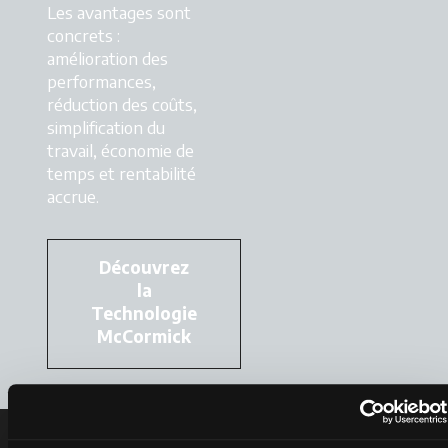
Les avantages sont
concrets :
amélioration des
performances,
réduction des coûts,
simplification du
travail, économie de
temps et rentabilité
accrue.
Découvrez
la
Technologie
McCormick
Services McCormick, votre