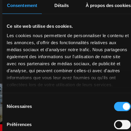
Consentement
Détails
À propos des cookies
garantie d'excellence.
Chez McCormick, nous savons que l'excellence
Ce site web utilise des cookies.
des services améliore les performances. Pièces
détachées d'origine, assistance et
Les cookies nous permettent de personnaliser le contenu et
merchandising : chaque service est conçu pour
les annonces, d'offrir des fonctionnalités relatives aux
vous offrir une qualité sans compromis.
médias sociaux et d'analyser notre trafic. Nous partageons
Choisissez McCormick et entrez dans un
également des informations sur l'utilisation de notre site
monde de technologie, d'innovation et de
avec nos partenaires de médias sociaux, de publicité et
passion. Votre succès est notre mission.
d'analyse, qui peuvent combiner celles-ci avec d'autres
informations que vous leur avez fournies ou qu'ils ont
collectées lors de votre utilisation de leurs services.
Sélection
Nécessaires
du
consentement
Préférences