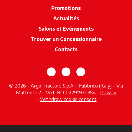
Promotions
Actualités
Salons et Événements
Trouver un Concessionnaire
s’ouvre dan
Contacts
s’ouvre dans un nouvel onglet
s’ouvre dans un nouvel o
s’ouvre dans un no
© 2026 – Argo Tractors S.p.A. – Fabbrico (Italy) – Via
Matteotti 7 – VAT NO. 02291970354 -
Privacy
s’ouvre dans un nouvel onglet
-
Withdraw cookie consent