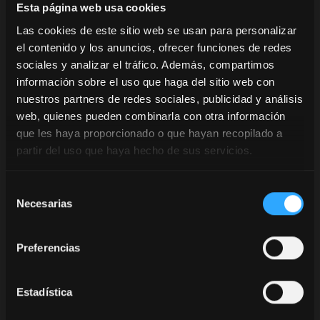
Esta página web usa cookies
Las cookies de este sitio web se usan para personalizar
el contenido y los anuncios, ofrecer funciones de redes
sociales y analizar el tráfico. Además, compartimos
información sobre el uso que haga del sitio web con
Solicitar informações
nuestros partners de redes sociales, publicidad y análisis
web, quienes pueden combinarla con otra información
Encontrar Concessionário
opens in a n
que les haya proporcionado o que hayan recopilado a
partir del uso que haya hecho de sus servicios.
Selección
Necesarias
de
consentimiento
X5.085
Preferencias
Motor Cil / L:
4 / 3,4
Potência CV:
75
Transmissão:
P3-Drive / XtraShift / Power Four
Estadística
/ Speed Four