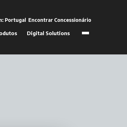
in a new tab
m:
Portugal
Encontrar Concessionário
opens in a new t
odutos
Digital Solutions