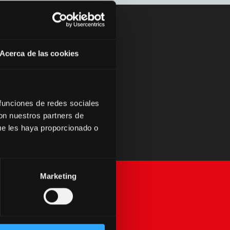
Acerca de las cookies
descobrir as
 si.
 funciones de redes sociales
con nuestros partners de
ue les haya proporcionado o
Marketing