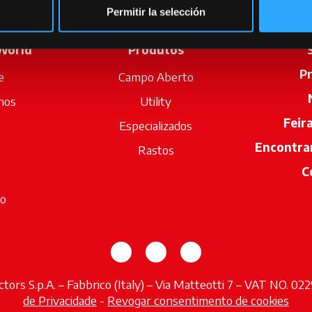
Permitir la selección
World
Produtos
P
e
Campo Aberto
hos
Utility
Feir
Especializados
Encontra
Rastos
C
io
opens in a new tab
opens in a new tab
opens in a new tab
tors S.p.A. – Fabbrico (Italy) – Via Matteotti 7 – VAT NO. 0
de Privacidade
-
Revogar consentimento de cookies