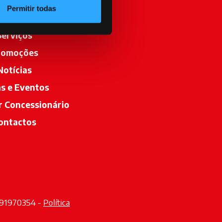
Permitir todas
Serviços
romoções
Notícias
as e Eventos
r Concessionário
opens in a new tab
ontactos
2291970354 -
Política