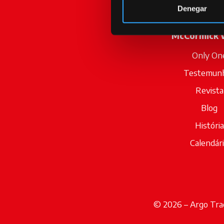
Denegar
McCormick 
Only On
Testemun
Revista
Blog
História
Calendár
© 2026 – Argo Trac