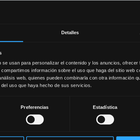
Detalles
seu concessionário para 
moções reservadas para
s
b se usan para personalizar el contenido y los anuncios, ofrecer
s, compartimos información sobre el uso que haga del sitio web 
Encontrar Concessionário
 análisis web, quienes pueden combinarla con otra información q
r del uso que haya hecho de sus servicios.
Preferencias
Estadística