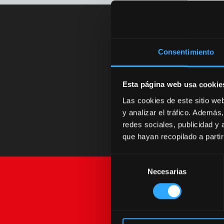
Consentimiento
Contacte o 
pro
Esta página web usa cookie
Las cookies de este sitio we
y analizar el tráfico. Ademá
redes sociales, publicidad y
que hayan recopilado a parti
Selección
Necesarias
de
consentimiento