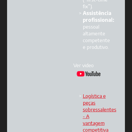
fix”).
Assistência
profissional:
pessoal
altamente
competente
e produtivo.
Ver video
Logística e
peças
sobressalentes
- A
vantagem
competitiva