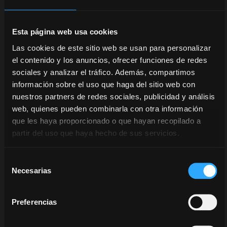
velocidade.
Esta página web usa cookies
Logística,
Las cookies de este sitio web se usan para personalizar
assistência, apoio
el contenido y los anuncios, ofrecer funciones de redes
técnico. Uma
sociales y analizar el tráfico. Además, compartimos
equipa inteira de
información sobre el uso que haga del sitio web con
profissionais
nuestros partners de redes sociales, publicidad y análisis
McCormick e
web, quienes pueden combinarla con otra información
concessionários
oficiais coloca o
que les haya proporcionado o que hayan recopilado a
seu trabalho ao
partir del uso que haya hecho de sus servicios.
serviço do seu.
Selección
O nosso centro
Necesarias
de
logístico e o
consentimiento
nosso armazém,
Preferencias
com processos
automatizados e
tecnologias de