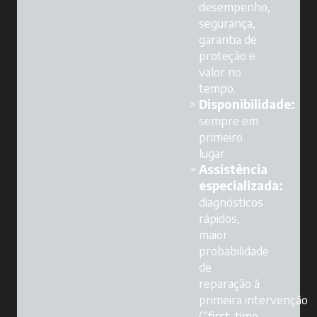
desempenho,
segurança,
garantia de
proteção e
valor no
tempo.
Disponibilidade:
sempre em
primeiro
lugar.
Assistência
especializada:
diagnósticos
rápidos,
maior
probabilidade
de
reparação à
primeira intervenção
(“first-time