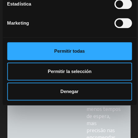
Estadística
última geração,
fornecem-lhe o
que precisa,
Marketing
quando precisa,
onde precisa.
Permitir todas
A nossa força
torna-se a
sua:
Permitir la selección
Ampla
Denegar
gama de
produtos:
menos tempos
de espera,
mais
precisão nas
encomendas.