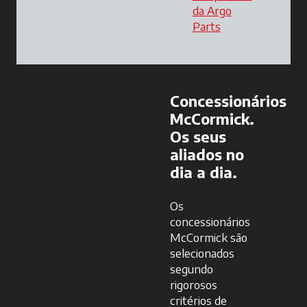
da Argo
Parts
opens in a new t
Concessionários
McCormick.
Os seus
aliados no
dia a dia.
Os
concessionários
McCormick são
selecionados
segundo
rigorosos
critérios de