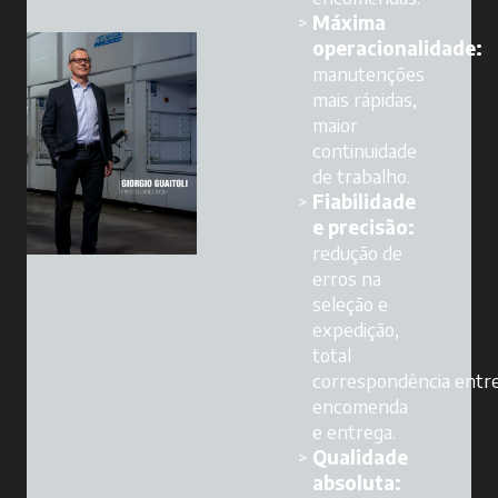
Máxima
operacionalidade:
manutenções
mais rápidas,
maior
continuidade
de trabalho.
Fiabilidade
e precisão:
redução de
erros na
seleção e
expedição,
total
correspondência entr
encomenda
e entrega.
Qualidade
absoluta: