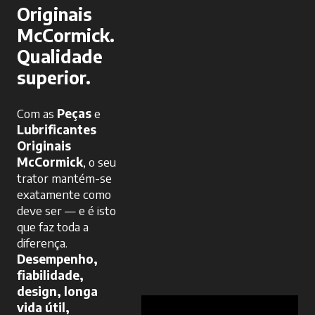
Originais
McCormick.
Qualidade
superior.
Com as
Peças
e
Lubrificantes
Originais
McCormick
, o seu
trator mantém-se
exatamente como
deve ser — e é isto
que faz toda a
diferença.
Desempenho,
fiabilidade,
design, longa
vida útil,