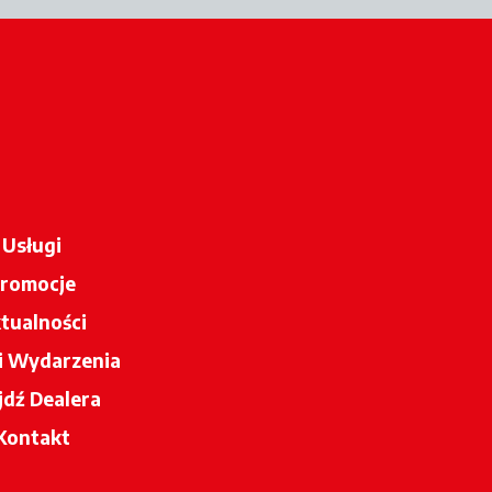
Usługi
romocje
tualności
 i Wydarzenia
jdź Dealera
opens in a new tab
Kontakt