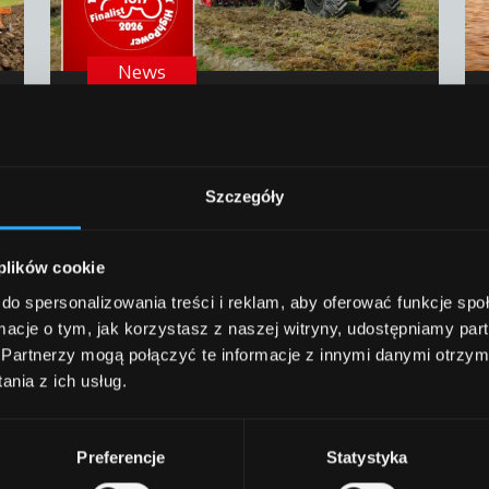
News
McCormick X8.634 VT-
Drive: moc, technologia i
komfort bez kompromisów
Szczegóły
Czytaj dalej
30 września 2025
 plików cookie
do spersonalizowania treści i reklam, aby oferować funkcje sp
ormacje o tym, jak korzystasz z naszej witryny, udostępniamy p
Partnerzy mogą połączyć te informacje z innymi danymi otrzym
nia z ich usług.
Preferencje
Statystyka