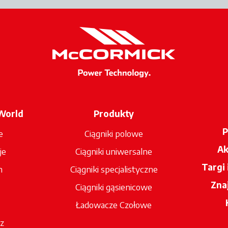
World
Produkty
P
e
Ciągniki polowe
Ak
je
Ciągniki uniwersalne
Targi
n
Ciągniki specjalistyczne
Zna
Ciągniki gąsienicowe
Ładowacze Czołowe
z