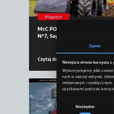
Magazyn
McC POWER TECHNOLOGY
N°7, September 2025
Zgoda
Czytaj dalej
09 października 2025
Niniejsza strona korzysta z
Wykorzystujemy pliki cookie 
ruch w naszej witrynie. Inf
reklamowym i analitycznym. 
uzyskanymi podczas korzysta
Wybór
Niezbędne
zgody