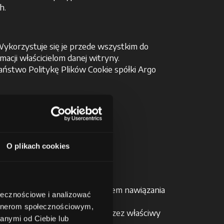
h.
Wykorzystuje się je przede wszystkim do
acji właścicielom danej witryny.
aństwo Politykę Plików Cookie spółki Argo
O plikach cookies
ch świadczy się Usługę:
datkowych związanych z faktem nawiązania
ołecznościowe i analizować
artnerom społecznościowym,
wnych lub nakazem wydanym przez właściwy
anymi od Ciebie lub