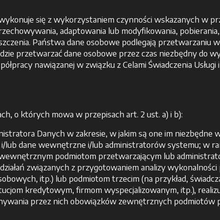
onuje się z wykorzystaniem czynności wskazanych w przepis
przechowywania, adaptowania lub modyfikowania, pobierania
iszczenia. Państwa dane osobowe podlegają przetwarzaniu w f
dzie przetwarzać dane osobowe przez czas niezbędny do w
 współpracy nawiązanej w związku z Celami Świadczenia Usługi i
, o których mowa w przepisach art. 2 ust. a) i b):
stratora Danych w zakresie, w jakim są one im niezbędne 
i/lub dane wewnętrzne i/lub administratorów systemu; w 
b wewnętrznym podmiotom przetwarzającym lub administra
ziałań związanych z przygotowaniem analizy wykonalności 
owych, itp.) lub podmiotom trzecim (na przykład, świadczą
ucjom kredytowym, firmom wyspecjalizowanym, itp.), realiz
nywania przez nich obowiązków zewnętrznych podmiotów p