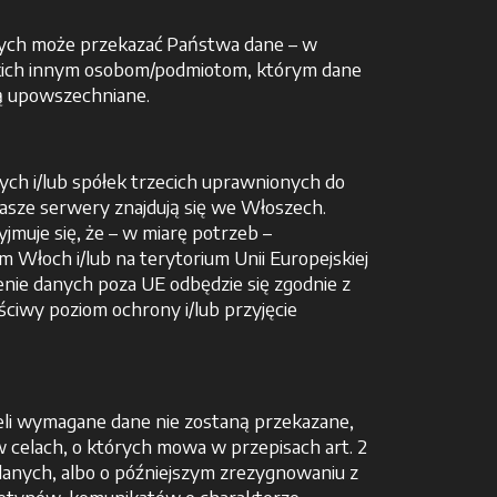
Danych może przekazać Państwa dane – w
lkich innym osobom/podmiotom, którym dane
ą upowszechniane.
h i/lub spółek trzecich uprawnionych do
nasze serwery znajdują się we Włoszech.
muje się, że – w miarę potrzeb –
 Włoch i/lub na terytorium Unii Europejskiej
enie danych poza UE odbędzie się zgodnie z
iwy poziom ochrony i/lub przyjęcie
żeli wymagane dane nie zostaną przekazane,
 celach, o których mowa w przepisach art. 2
danych, albo o późniejszym zrezygnowaniu z