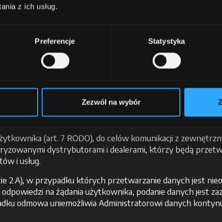
nia z ich usług.
 witryny internetowej bądź przeciwdziałanie przedmiotow
h, na przykład prawa do obrony przed sądem;
r contact or performing the services provided by the websit
Preferencje
Statystyka
rtykułowaną zgodą (przepisy art. 7 RODO), dla poniższych c
czną, biuletynów, komunikatów o charakterze komercyjnym i
 Administratora Danych;.
ę w witrynie i uzyskanie dostępu do stref chronionych hasłe
Zezwól na wybór
Z
zsyłania biuletynu świadczonej przez Administratora Danyc
użytkownika (art. 7 RODO), do celów komunikacji z zewnętrz
oryzowanymi dystrybutorami i dealerami, którzy będą przetw
ów i usług.
 2.A), w przypadku których przetwarzanie danych jest nieod
a odpowiedzi na żądania użytkownika, podanie danych jest zazw
adku odmowa uniemożliwia Administratorowi danych kontyn