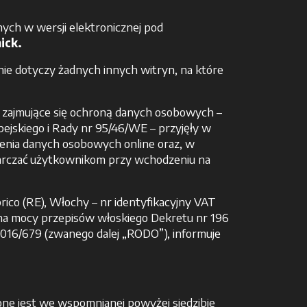
nych w wersji elektronicznej pod
ick.
i nie dotyczy żadnych innych witryn, na które
e zajmujące się ochroną danych osobowych –
jskiego i Rady nr 95/46/WE – przyjęły w
enia danych osobowych online oraz, w
starczać użytkownikom przy wchodzeniu na
brico (RE), Włochy – nr identyfikacyjny VAT
 na mocy przepisów włoskiego Dekretu nr 196
2016/679 (zwanego dalej „RODO”), informuje
e jest we wspomnianej powyżej siedzibie