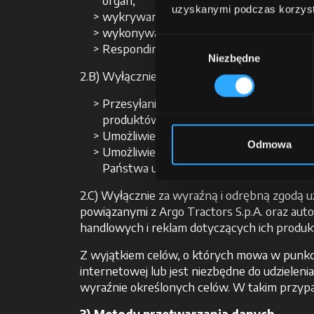
organ;
uzyskanymi podczas korzysta
wykrywanie oszustw lub nadużyć wobec
wykonywanie praw Administratora Danyc
Wybór
Responding to your specific requests fo
Niezbędne
zgody
2.B) Wyłącznie za konkretną i wyraźnie wya
Przesyłanie Państwu, pocztą elektroni
produktów lub usług oferowanych przez
Umożliwienie Państwu zarejestrowania si
Odmowa
Umożliwienie zasubskrybowania usługi ro
Państwa usług
2.C) Wyłącznie za wyraźną i odrębną zgodą 
powiązanymi z Argo Tractors S.p.A. oraz aut
handlowych i reklam dotyczących ich produkt
Z wyjątkiem celów, o których mowa w punkcie
internetowej lub jest niezbędne do udzieleni
wyraźnie określonych celów. W takim przyp