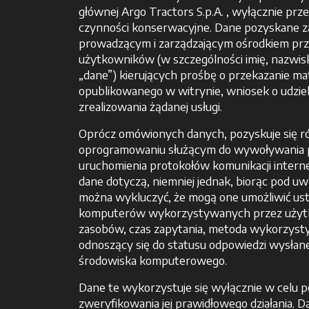
głównej Argo Tractors S.p.A. , wyłącznie p
czynności konserwacyjne. Dane pozyskane z
prowadzącym i zarządzającym ośrodkiem prz
użytkowników (w szczególności imię, nazwisk
„dane”) kierujących prośbę o przekazanie mat
opublikowanego w witrynie, wniosek o udziele
zrealizowania żądanej usługi.
Oprócz omówionych danych, pozyskuje się 
oprogramowaniu służącym do wywoływania p
uruchomienia protokołów komunikacji interne
dane dotyczą, niemniej jednak, biorąc pod u
można wykluczyć, że mogą one umożliwić ust
komputerów wykorzystywanych przez użytkow
zasobów, czas zapytania, metoda wykorzysty
odnoszący się do statusu odpowiedzi wysłane
środowiska komputerowego.
Dane te wykorzystuje się wyłącznie w celu p
zweryfikowania jej prawidłowego działania. 