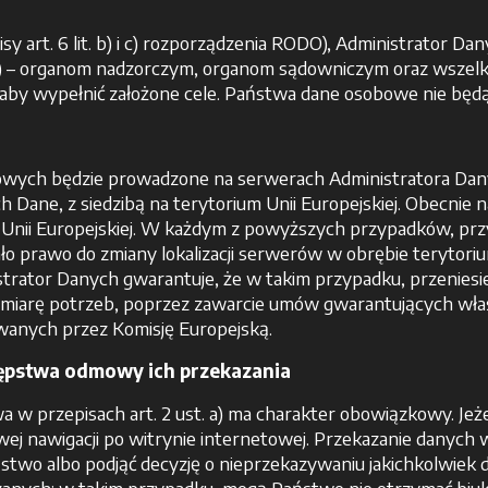
y art. 6 lit. b) i c) rozporządzenia RODO), Administrator 
t. a) – organom nadzorczym, organom sądowniczym oraz wsze
 aby wypełnić założone cele. Państwa dane osobowe nie będ
wych będzie prowadzone na serwerach Administratora Danyc
 Dane, z siedzibą na terytorium Unii Europejskiej. Obecnie 
Unii Europejskiej. W każdym z powyższych przypadków, przyj
o prawo do zmiany lokalizacji serwerów w obrębie terytorium
strator Danych gwarantuje, że w takim przypadku, przeniesi
miarę potrzeb, poprzez zawarcie umów gwarantujących właśc
anych przez Komisję Europejską.
tępstwa odmowy ich przekazania
 w przepisach art. 2 ust. a) ma charakter obowiązkowy. Je
j nawigacji po witrynie internetowej. Przekazanie danych w
stwo albo podjąć decyzję o nieprzekazywaniu jakichkolwiek 