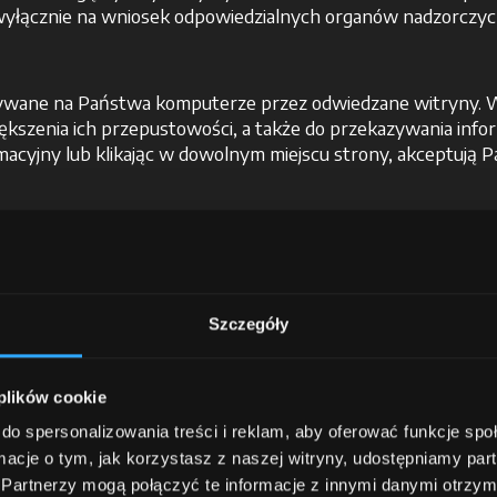
wyłącznie na wniosek odpowiedzialnych organów nadzorczyc
apisywane na Państwa komputerze przez odwiedzane witryny. 
kszenia ich przepustowości, a także do przekazywania inform
macyjny lub klikając w dowolnym miejscu strony, akceptują P
szczegółami Polityki Plików Cookie przedmiotowej witryny.
Szczegóły
pisy art. 6 lit. b) i e) RODO) w poniższych celach, dla który
etowej;
 plików cookie
, umownych oraz zobowiązań wynikających z przepisów po
do spersonalizowania treści i reklam, aby oferować funkcje sp
ormacje o tym, jak korzystasz z naszej witryny, udostępniamy p
 przepisami ustaw, rozporządzeń, europejskich aktów pra
Partnerzy mogą połączyć te informacje z innymi danymi otrzym