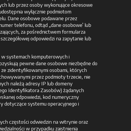
anych lub przez osoby wykonujące okresowe
 udostępnia wyłącznie podmiotom
celu. Dane osobowe podawane przez
 numer telefonu, odtąd „dane osobowe’ lub
łaszających, za pośrednictwem formularza
a szczegółowej odpowiedzi na zapytanie lub
ne w systemach komputerowych i
pozyskują pewne dane osobowe niezbędne do
ia ze zidentyfikowanymi osobami, których
zechowywanymi przez podmioty trzecie, nie
nych należą adresy IP lub domeny
ego Identyfikatora Zasobów) żądanych
zyskanej odpowiedzi, kod numeryczny
try dotyczące systemu operacyjnego i
ch częstości odwiedzin na witrynie oraz
edzialności w przypadku zaistnienia