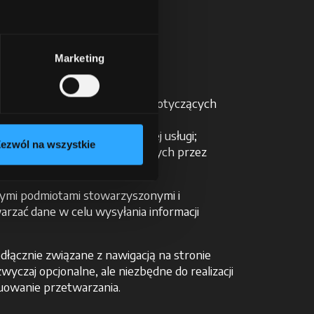
ym czynom;
e
Marketing
elów marketingowych:
/lub materiałów reklamowych dotyczących
m, zależnie od typu oferowanej usługi;
ezwól na wszystkie
h oraz wszelkich innych, żądanych przez
nymi podmiotami stowarzyszonymi i
arzać dane w celu wysyłania informacji
łącznie związane z nawigacją na stronie
yczaj opcjonalne, ale niezbędne do realizacji
uowanie przetwarzania.