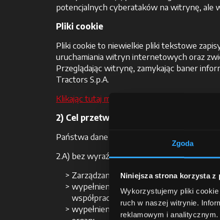
potencjalnych cyberataków na witrynę, ale 
Pliki cookie
Pliki cookie to niewielkie pliki tekstowe z
uruchamiania witryn internetowych oraz zwię
Przeglądając witrynę, zamykając baner infor
Tractors S.p.A.
Klikając tutaj mogą Państwo zapoznać się ze 
2) Cel przetwarzania danych
Państwa dane osobowe przetwarza się:
Zgoda
2.A) bez wyraźnie wyartykułowanej zgody (prze
Zarządzanie i utrzymanie witryny intern
Niniejsza strona korzysta z
wypełnienie zobowiązań przedumownych
Wykorzystujemy pliki cookie 
współpracy z Państwem;
ruch w naszej witrynie. Inf
wypełnienie zobowiązań przewidzianych
reklamowym i analitycznym. 