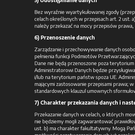
5) Udostępnianie danych
Bez wyraźnie wyartykułowanej zgody (przepis
celach określonych w przepisach art. 2 us
należy przekazać na mocy przepisów prawa,
6) Przenoszenie danych
Zarządzanie i przechowywanie danych osobo
pełnienia funkcji Podmiotów Przetwarzających
Dane nie będą przenoszone poza terytorium 
Administratorowi Danych będzie przysługiwał
i/lub na terytorium państw spoza UE. Admini
mającymi zastosowanie przepisami prawa; w 
standardowych klauzul umownych sformułow
7) Charakter przekazania danych i nas
Przekazanie danych w celach, o których mowa
nie będziemy mogli zagwarantować prawidłowe
ust. b) ma charakter fakultatywny. Mogą Pań