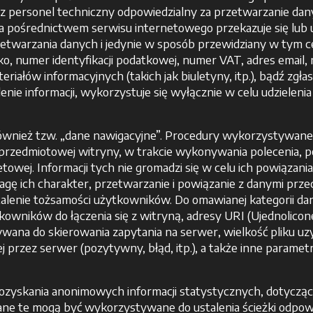
rzez personel techniczny odpowiedzialny za przetwarzanie d
a pośrednictwem serwisu internetowego przekazuje się lub
etwarzania danych i jedynie w sposób przewidziany w tym 
o, numer identyfikacji podatkowej, numer VAT, adres email,
eriałów informacyjnych (takich jak biuletyny, itp.), bądź zg
nie informacji, wykorzystuje się wyłącznie w celu udzieleni
również tzw. „dane nawigacyjne”. Procedury wykorzystywa
rzedmiotowej witryny, w trakcie wykonywania polecenia, 
towej. Informacji tych nie gromadzi się w celu ich powiązan
wagę ich charakter, przetwarzanie i powiązanie z danymi pr
alenie tożsamości użytkowników. Do omawianej kategorii da
ników do łączenia się z witryną, adresy URI (Ujednolicon
wana do skierowania zapytania na serwer, wielkość pliku u
j przez serwer (pozytywny, błąd, itp.), a także inne parame
ozyskania anonimowych informacji statystycznych, dotyczący
Dane te mogą być wykorzystywane do ustalenia ścieżki odpowi