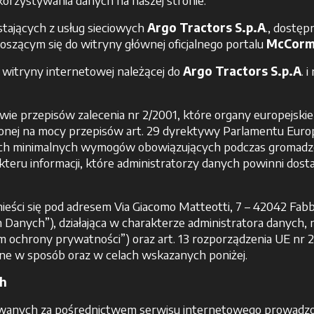
rzystywania danych na naszej stronie.
stających z usług sieciowych
Argo Tractors S.p.A
., dostęp
oszącym się do witryny głównej oficjalnego portalu
McCorm
o witryny internetowej należącej do
Argo Tractors S.p.A
. 
ie przepisów zalecenia nr 2/2001, które organy europejski
nej na mocy przepisów art. 29 dyrektywy Parlamentu Europe
wnych minimalnych wymogów obowiązujących podczas gromadz
akteru informacji, które administratorzy danych powinni do
 mieści się pod adresem Via Giacomo Matteotti, 7 – 42042 Fab
 Danych”), działająca w charakterze administratora danych,
em ochrony prywatności”) oraz art. 13 rozporządzenia UE nr 
e w sposób oraz w celach wskazanych poniżej.
ch
anych za pośrednictwem serwisu internetowego prowadzon