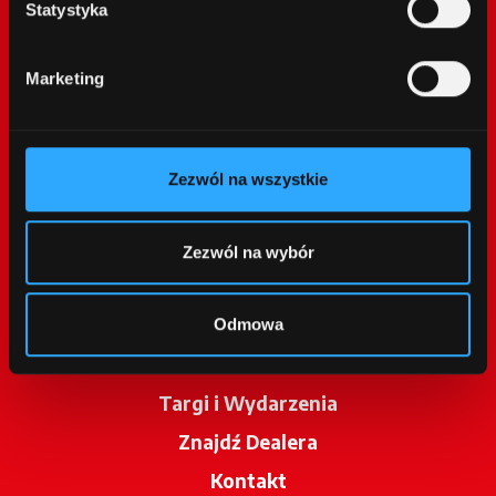
Statystyka
Marketing
Zezwól na wszystkie
McCormick World
Produkty
Zezwól na wybór
Usługi
Promocje
Odmowa
Aktualności
Targi i Wydarzenia
Znajdź Dealera
opens in a new tab
Kontakt