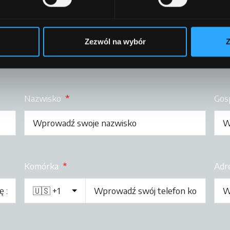
Zezwól na wybór
Z
Nazwisko
*
Gos
Komórka
*
Adr