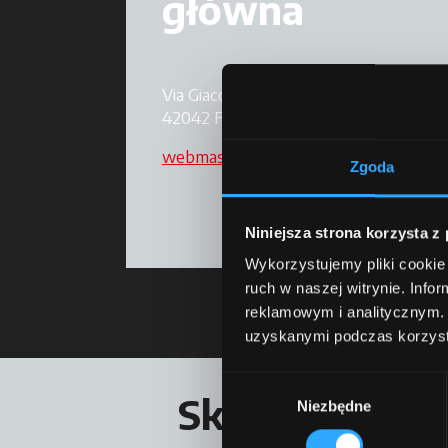
główna
Via Giacomo Matteotti, 7
42042 Fabbrico RE
webmaster@argotractors.com
Zgoda
Niniejsza strona korzysta z
Wykorzystujemy pliki cookie 
ruch w naszej witrynie. Inf
reklamowym i analitycznym. 
uzyskanymi podczas korzysta
Wybór
Skontaktuj się
Niezbędne
zgody