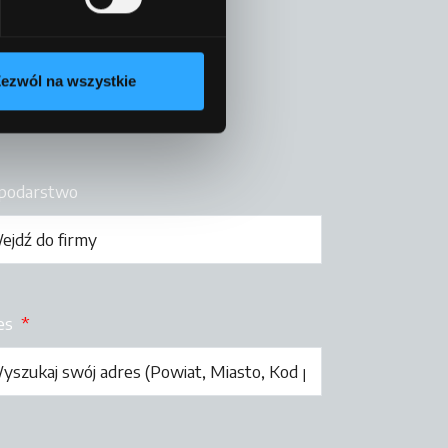
ezwól na wszystkie
podarstwo
es
*