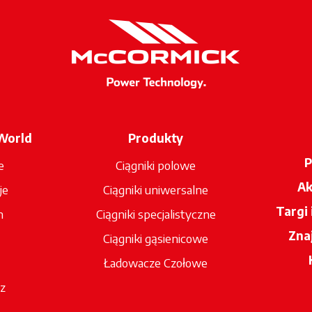
World
Produkty
P
e
Ciągniki polowe
Ak
je
Ciągniki uniwersalne
Targi
n
Ciągniki specjalistyczne
Zna
Ciągniki gąsienicowe
Ładowacze Czołowe
z