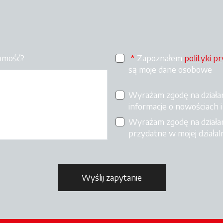
domość?
*
Zapoznałem
polityki p
są moje dane osobowe
Wyrażam zgodę na działa
informacje o nowościach i
Wyrażam zgodę na działa
przydatne w mojej działa
Wyślij zapytanie