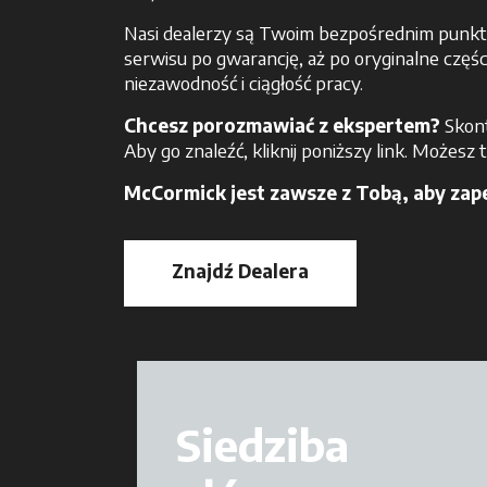
Nasi dealerzy są Twoim bezpośrednim punkte
serwisu po gwarancję, aż po oryginalne częśc
niezawodność i ciągłość pracy.
Chcesz porozmawiać z ekspertem?
Skont
Aby go znaleźć, kliknij poniższy link. Może
McCormick jest zawsze z Tobą, aby zap
Znajdź Dealera
opens in a new tab
Siedziba