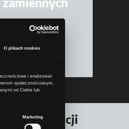
zamiennych
Viale della Resistenza, 39
42018 San Martino In Rio RE
parts@argotractors.com
O plikach cookies
ołecznościowe i analizować
artnerom społecznościowym,
anymi od Ciebie lub
ęcej informacji
Marketing