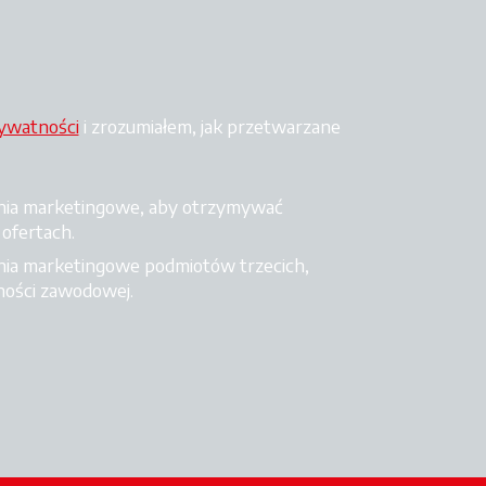
rywatności
opens in a new tab
i zrozumiałem, jak przetwarzane
nia marketingowe, aby otrzymywać
 ofertach.
nia marketingowe podmiotów trzecich,
lności zawodowej.