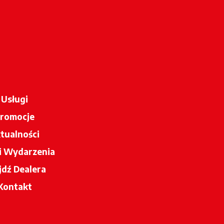
Usługi
romocje
tualności
 i Wydarzenia
jdź Dealera
opens in a new tab
Kontakt