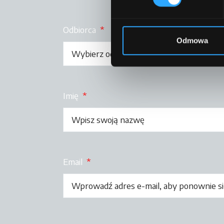
Odbiorca
*
Odmowa
Imię
*
Email
*