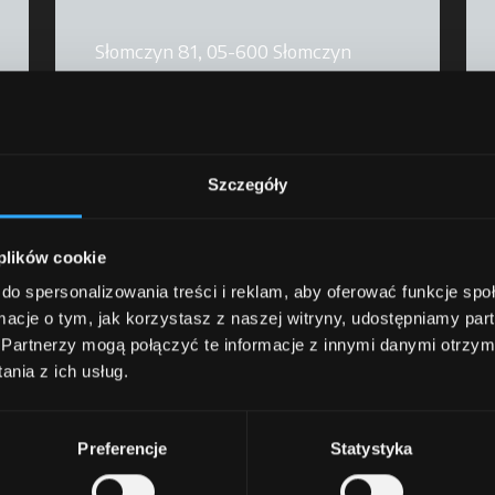
Słomczyn 81, 05-600 Słomczyn
info@argopolska.com
Szczegóły
 plików cookie
do spersonalizowania treści i reklam, aby oferować funkcje sp
ormacje o tym, jak korzystasz z naszej witryny, udostępniamy p
Partnerzy mogą połączyć te informacje z innymi danymi otrzym
nia z ich usług.
 z nami, aby uzyskać wi
Preferencje
Statystyka