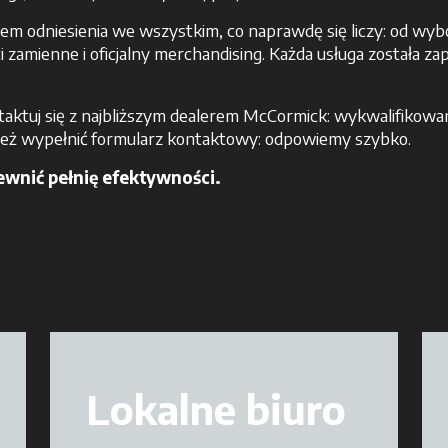
m odniesienia we wszystkim, co naprawdę się liczy: od wybo
i zamienne i oficjalny merchandising. Każda usługa została z
aktuj się z najbliższym dealerem McCormick: wykwalifikowany
sz też wypełnić formularz kontaktowy: odpowiemy szybko.
ewnić pełnię efektywności.
Lokalne biuro