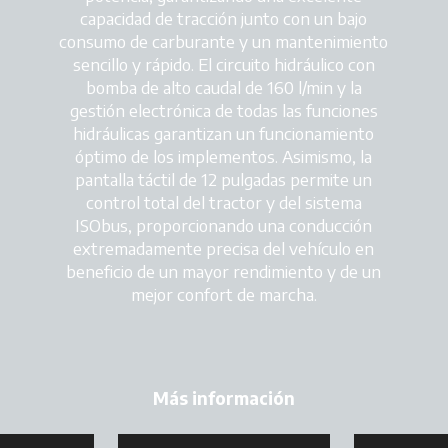
capacidad de tracción junto con un bajo
consumo de carburante y un mantenimiento
sencillo y rápido. El circuito hidráulico con
bomba de alto caudal de 160 l/min y la
gestión electrónica de todas las funciones
hidráulicas garantizan un funcionamiento
óptimo de los implementos. Asimismo, la
pantalla táctil de 12 pulgadas permite un
control total del tractor y del sistema
ISObus, proporcionando una conducción
extremadamente precisa del vehículo en
beneficio de un mayor rendimiento y de un
mejor confort de marcha.
Más información