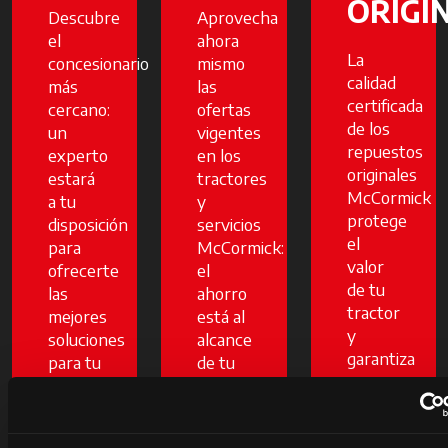
ORIGI
Descubre
Aprovecha
el
ahora
La
concesionario
mismo
calidad
más
las
certificada
cercano:
ofertas
de los
un
vigentes
repuestos
experto
en los
originales
estará
tractores
McCormick
a tu
y
protege
disposición
servicios
el
para
McCormick:
valor
ofrecerte
el
de tu
las
ahorro
tractor
mejores
está al
y
soluciones
alcance
garantiza
para tu
de tu
una
negocio.
mano.
mayor
Pero
fiabilidad
solo
Descubre