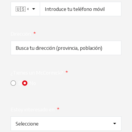
Dirección
*
¿Tienes un McCormick?
*
Sí
No
Estoy interesado en
*