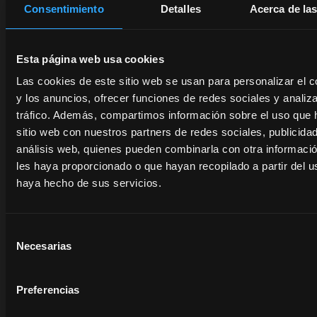
y
por
Consentimiento
Detalles
Acerca de la
más
rendimiento.
poco
se abre en una pestaña nueva
tiempo.
Descu
Esta página web usa cookies
más
Descubre
Las cookies de este sitio web se usan para personalizar el c
más
y los anuncios, ofrecer funciones de redes sociales y analiza
tráfico. Además, compartimos información sobre el uso que 
sitio web con nuestros partners de redes sociales, publicida
análisis web, quienes pueden combinarla con otra informaci
les haya proporcionado o que hayan recopilado a partir del 
haya hecho de sus servicios.
Selección
Necesarias
de
se abre en una pestaña nueva
consentimiento
Preferencias
Folleto
open_in_new
se abre en una pestaña nueva