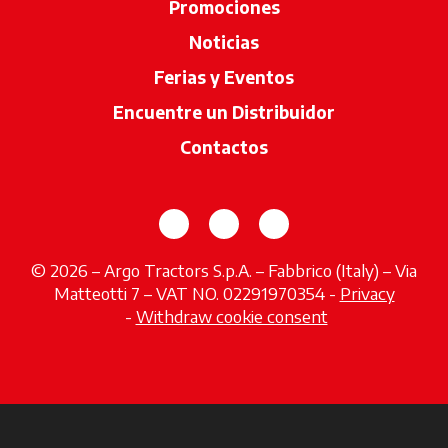
Promociones
Noticias
Ferias y Eventos
Encuentre un Distribuidor
se abre en u
Contactos
se abre en una pestaña nueva
se abre en una pestaña 
se abre en una pes
© 2026 – Argo Tractors S.p.A. – Fabbrico (Italy) – Via
Matteotti 7 – VAT NO. 02291970354 -
Privacy
se abre en una pestaña nueva
-
Withdraw cookie consent