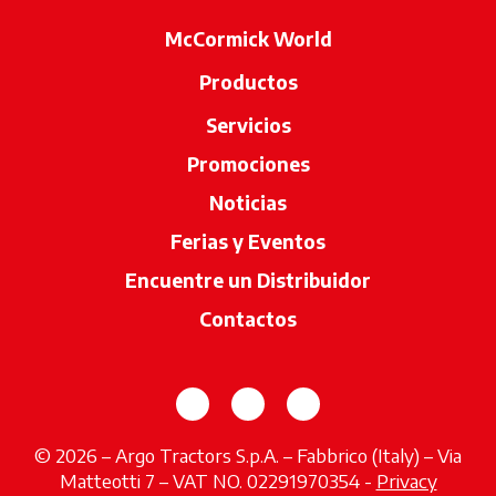
McCormick World
Productos
Servicios
Promociones
Noticias
Ferias y Eventos
Encuentre un Distribuidor
se abre en u
Contactos
se abre en una pestaña nueva
se abre en una pestaña 
se abre en una pes
© 2026 – Argo Tractors S.p.A. – Fabbrico (Italy) – Via
Matteotti 7 – VAT NO. 02291970354 -
Privacy