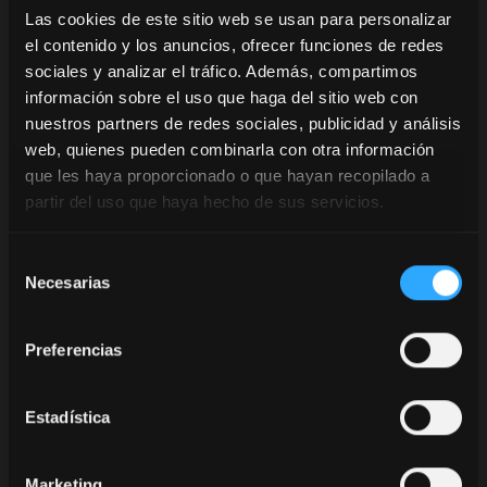
integra la función De-
Las cookies de este sitio web se usan para personalizar
clutch en el pedal del
el contenido y los anuncios, ofrecer funciones de redes
freno, lo que permite
sociales y analizar el tráfico. Además, compartimos
parar el tractor sin
información sobre el uso que haga del sitio web con
utilizar el pedal de
nuestros partners de redes sociales, publicidad y análisis
embrague y el inversor.
web, quienes pueden combinarla con otra información
que les haya proporcionado o que hayan recopilado a
Gracias al uso conjunto
partir del uso que haya hecho de sus servicios.
de los sistemas
Stop&Action y APS, la
transmisión P6-Drive
Selección
Necesarias
proporciona una suavidad
de
de conducción
consentimiento
comparable a la de una
Preferencias
transmisión variable
continua.
Estadística
Smart APS
Marketing