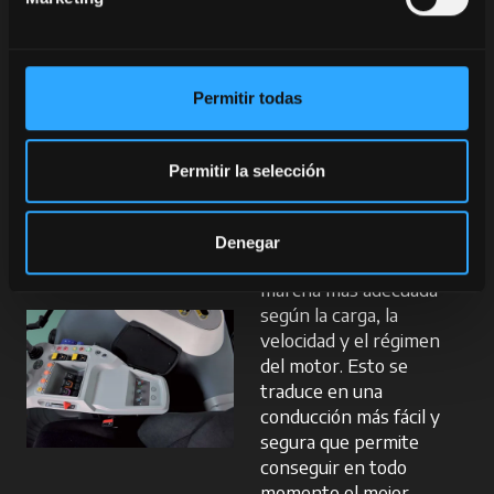
Auto
Powershift
Permitir todas
En toda la gama X7, la
transmisión P6-Drive
puede ser de control
Permitir la selección
manual o automática. La
función APS Auto
Powershift selecciona
Denegar
automáticamente la
marcha más adecuada
según la carga, la
velocidad y el régimen
del motor. Esto se
traduce en una
conducción más fácil y
segura que permite
conseguir en todo
momento el mejor