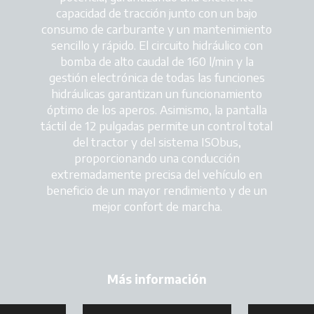
capacidad de tracción junto con un bajo
consumo de carburante y un mantenimiento
sencillo y rápido. El circuito hidráulico con
bomba de alto caudal de 160 l/min y la
gestión electrónica de todas las funciones
hidráulicas garantizan un funcionamiento
óptimo de los aperos. Asimismo, la pantalla
táctil de 12 pulgadas permite un control total
del tractor y del sistema ISObus,
proporcionando una conducción
extremadamente precisa del vehículo en
beneficio de un mayor rendimiento y de un
mejor confort de marcha.
Más información