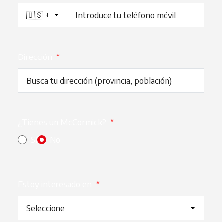
Dirección
*
¿Tienes un McCormick?
*
Sí
No
Estoy interesado en
*