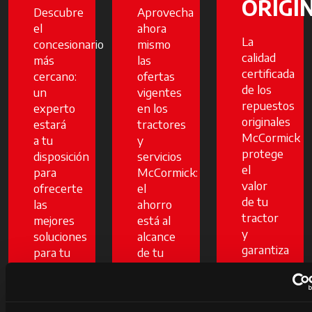
ORIGI
Descubre
Aprovecha
el
ahora
La
concesionario
mismo
calidad
más
las
certificada
cercano:
ofertas
de los
un
vigentes
repuestos
experto
en los
originales
estará
tractores
McCormick
a tu
y
protege
disposición
servicios
el
para
McCormick:
valor
ofrecerte
el
de tu
las
ahorro
tractor
mejores
está al
y
soluciones
alcance
garantiza
para tu
de tu
una
negocio.
mano.
mayor
Pero
fiabilidad
solo
Descubre