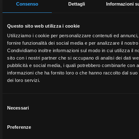
y
por
Consenso
Dettagli
Informazioni s
más
rendimiento.
poco
se abre en una pestaña nueva
tiempo.
Descu
Questo sito web utilizza i cookie
más
Descubre
Utilizziamo i cookie per personalizzare contenuti ed annunci,
más
fornire funzionalità dei social media e per analizzare il nostro 
Condividiamo inoltre informazioni sul modo in cui utilizza il n
sito con i nostri partner che si occupano di analisi dei dati we
pubblicità e social media, i quali potrebbero combinarle con a
informazioni che ha fornito loro o che hanno raccolto dal suo 
dei loro servizi.
Selezione
Necessari
del
se abre en una pestaña nueva
consenso
Preferenze
Folleto
open_in_new
se abre en una pestaña nueva