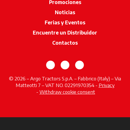
Promociones
Noticias
Ferias y Eventos
Encuentre un Distribuidor
se abre en u
Contactos
se abre en una pestaña nueva
se abre en una pestaña 
se abre en una pes
© 2026 – Argo Tractors S.p.A. – Fabbrico (Italy) – Via
Matteotti 7 – VAT NO. 02291970354 -
Privacy
se abre en una pestaña nueva
-
Withdraw cookie consent