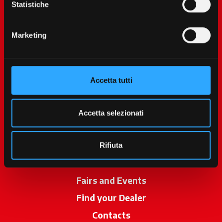
Statistiche
Marketing
Accetta tutti
McCormick World
Products
Accetta selezionati
Services
Promotions
Rifiuta
News
Fairs and Events
Find your Dealer
opens in a new ta
Contacts