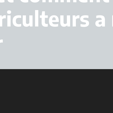
griculteurs 
r