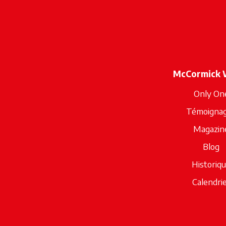
McCormick 
Only On
Témoigna
Magazin
Blog
Historiq
Calendri