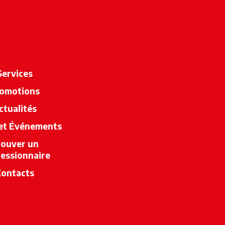
Services
omotions
ctualités
 et Événements
rouver un
essionnaire
s’ouvre dans un nouvel onglet
Contacts
nglet
uvel onglet