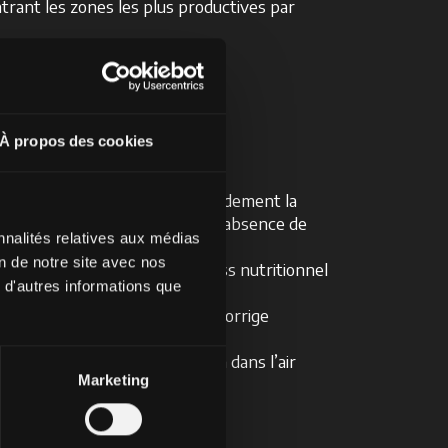
rant les zones les plus productives par
À propos des cookies
 de -1 à 1 et permet d’estimer rapidement la
sses indiquent un stress ou une absence de
nnalités relatives aux médias
on de notre site avec nos
ur la détection précoce du stress nutritionnel
 d'autres informations que
aux sols très exposés, car il corrige
et des particules en suspension dans l’air
Marketing