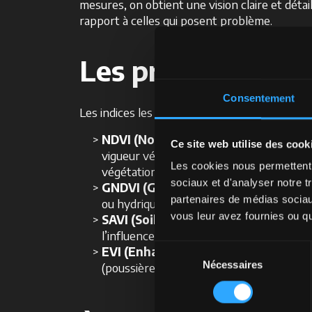
mesures, on obtient une vision claire et déta
rapport à celles qui posent problème.
Les principaux in
Consentement
Les indices les plus utilisés sont les suivants:
NDVI (Normalized Difference Vegeta
Ce site web utilise des cook
vigueur végétative. Les valeurs proches 
Les cookies nous permettent d
végétation.
sociaux et d'analyser notre t
GNDVI (Green NDVI) :
une variante du N
partenaires de médias sociaux
ou hydrique.
vous leur avez fournies ou qu'
SAVI (Soil Adjusted Vegetation Index
l’influence du sol nu.
Sélection
EVI (Enhanced Vegetation Index) :
o
Nécessaires
du
(poussière ou fumée) et offre une précisi
consentement