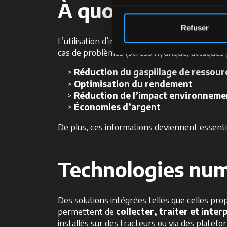
À quoi servent-il
Refuser
L’utilisation d’indices de végétation permet a
cas de problèmes (stress hydrique, attaques pa
Réduction du gaspillage de ressour
Optimisation du rendement
Réduction de l’impact environneme
Économies d’argent
De plus, ces informations deviennent essentiell
Technologies numé
Des solutions intégrées telles que celles pr
permettent de
collecter, traiter et inte
installés sur des tracteurs ou via des platef