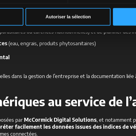
s concrètement
Autoriser la sélection
ux agriculteurs de
suivre en temps réel le développemen
rasitaires ou carences nutritionnelles) et de planifier des int
ces
(eau, engrais, produits phytosanitaires)
ntal
es dans la gestion de l’entreprise et la documentation liée à la
riques au service de l’
oposées par
McCormick Digital Solutions
, et notamment pa
rpréter facilement les données issues des indices de v
ormes connectées.