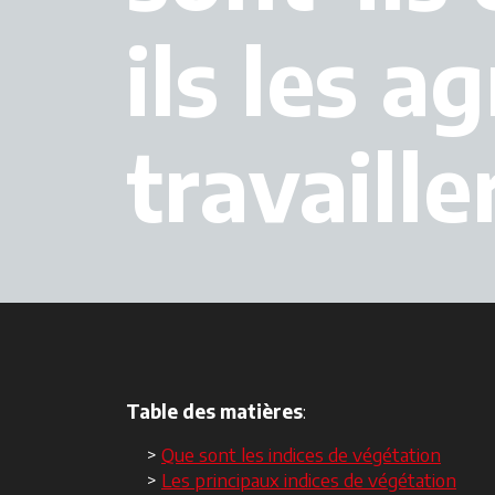
ils les a
travaille
Table des matières
:
Que sont les indices de végétation
Les principaux indices de végétation