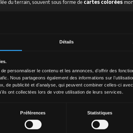
illée du terrain, souvent sous forme de
cartes colorées
mont
dices de végétation
Détails
tion Index) :
c’est l’indice le plus connu et utilisé. Il varie
ies.
de 1 indiquent une végétation saine et active, les valeurs ba
e personnaliser le contenu et les annonces, d'offrir des fonctio
rafic. Nous partageons également des informations sur l'utilisati
DVI qui utilise la bande du vert à la place du rouge, utile po
, de publicité et d'analyse, qui peuvent combiner celles-ci avec
ils ont collectées lors de votre utilisation de leurs services.
) :
particulièrement adapté aux cultures peu développées ou 
ptimisé pour les zones à forte densité végétale, il réduit l’eff
Préférences
Statistiques
on accrue dans certaines conditions.