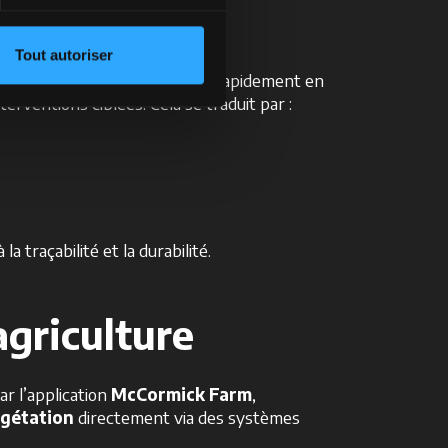
Tout autoriser
t des cultures
, d’intervenir rapidement en
erventions ciblées. Cela se traduit par :
 traçabilité et la durabilité.
agriculture
r l’application
McCormick Farm
,
égétation
directement via des systèmes