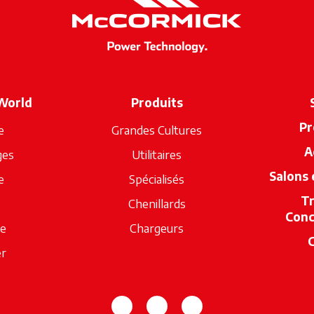
World
Produits
Pr
e
Grandes Cultures
A
ges
Utilitaires
Salons
e
Spécialisés
T
Chenillards
Conc
ue
Chargeurs
er
s’ouvre dans un nouvel onglet
s’ouvre dans un nouvel o
s’ouvre dans un no