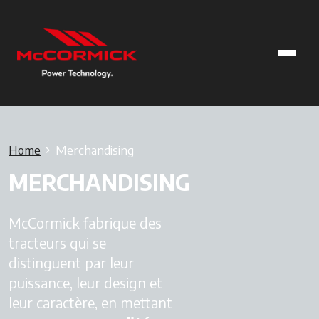
Home
Merchandising
MERCHANDISING
McCormick fabrique des
tracteurs qui se
distinguent par leur
puissance, leur design et
leur caractère, en mettant