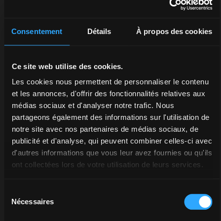
dédiés à ceux qui veulent aussi collectionner la
puissance.
Consentement
Détails
À propos des cookies
Ce site web utilise des cookies.
Les cookies nous permettent de personnaliser le contenu
Merchandising
et les annonces, d'offrir des fonctionnalités relatives aux
McCormick. J’adore !
médias sociaux et d'analyser notre trafic. Nous
partageons également des informations sur l'utilisation de
Une classe à l’état
notre site avec nos partenaires de médias sociaux, de
pur, en toute
publicité et d'analyse, qui peuvent combiner celles-ci avec
circonstance.
d'autres informations que vous leur avez fournies ou qu'ils
ont collectées lors de votre utilisation de leurs services.
Chaque article raconte une façon
d’être, de se déplacer, de se
Sélection
divertir.
Nécessaires
du
Choisissez les articles que vous
consentement