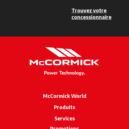
Trouvez votre
concessionnaire
s’ouvre
McCormick World
Produits
Services
Promotions