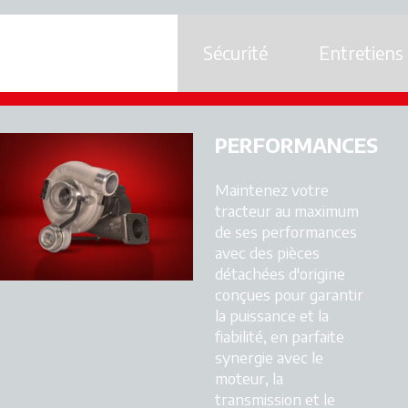
Sécurité
Entretiens
Performances
PERFORMANCES
Maintenez votre
tracteur au maximum
de ses performances
avec des pièces
détachées d'origine
conçues pour garantir
la puissance et la
fiabilité, en parfaite
synergie avec le
moteur, la
transmission et le