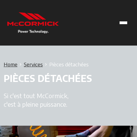
Home
Services
Pièces détachées
PIÈCES DÉTACHÉES
Si c'est tout McCormick,
c'est à pleine puissance.