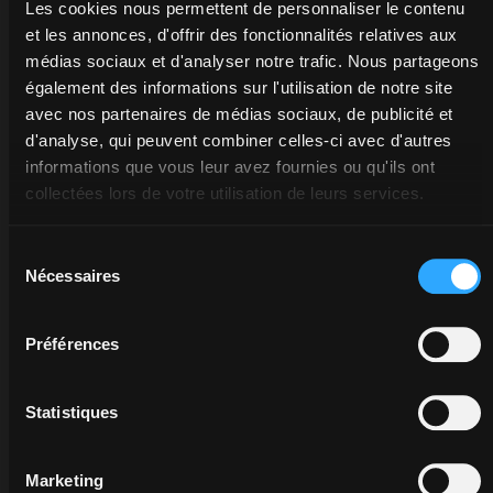
Les cookies nous permettent de personnaliser le contenu
sélectionnées,
et les annonces, d'offrir des fonctionnalités relatives aux
testées et garanties
médias sociaux et d'analyser notre trafic. Nous partageons
12 mois par
également des informations sur l'utilisation de notre site
McCormick. La
avec nos partenaires de médias sociaux, de publicité et
meilleure solution
d'analyse, qui peuvent combiner celles-ci avec d'autres
pour les pièces
informations que vous leur avez fournies ou qu'ils ont
détachées
collectées lors de votre utilisation de leurs services.
génériques, à un
prix imbattable.
Sélection
Nécessaires
du
Demandez
consentement
des
Préférences
informations
à
votre
Statistiques
concessionnaire
s’ouvre dans un nouvel onglet
Marketing