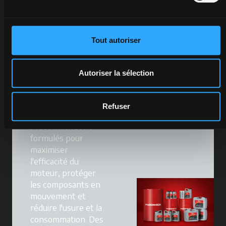
Lubrifiants
Tout autoriser
La protection
Autoriser la sélection
commence par les
détails invisibles.
Les Lubrifiants
Refuser
d'Origine
McCormick sont
formulés pour
maximiser
l'efficacité du
moteur, protéger
les composants en
mouvement et
réduire l'usure et la
consommation. Des