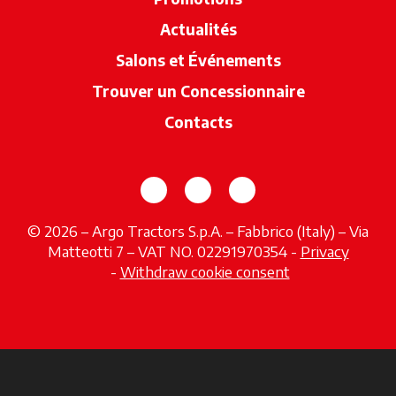
Actualités
Salons et Événements
Trouver un Concessionnaire
s’ouvre dan
Contacts
s’ouvre dans un nouvel onglet
s’ouvre dans un nouvel o
s’ouvre dans un no
© 2026 – Argo Tractors S.p.A. – Fabbrico (Italy) – Via
Matteotti 7 – VAT NO. 02291970354 -
Privacy
s’ouvre dans un nouvel onglet
-
Withdraw cookie consent