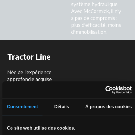
système hydraulique.
Avec McCormick, il n'y
a pas de compromis :
plus d'efficacité, moins
d'immobilisation.
Tractor Line
Née de l'expérience
approfondie acquise
par McCormick dans
la fabrication de
tracteurs et dans le
marché des pièces
Consentement
Détails
À propos des cookies
détachées, Tractor
Line est une vaste
gamme de pièces
Ce site web utilise des cookies.
détachées