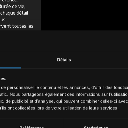
durée de vie,
 chaque détail
ous.
rvent toutes les
naires
s les aspects
Détails
ies.
e personnaliser le contenu et les annonces, d'offrir des fonctio
rafic. Nous partageons également des informations sur l'utilisati
, de publicité et d'analyse, qui peuvent combiner celles-ci avec
ils ont collectées lors de votre utilisation de leurs services.
Préférences
Statistiques