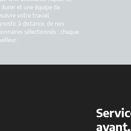
 durer et une équipe de
uivre votre travail.
nostic à distance, de nos
ionnaires sélectionnés : chaque
eilleur.
Servi
avant,