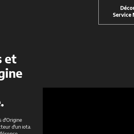
Décou
Service
 et
gine
.
s d'Origine
eur d'un iota.
fférence.