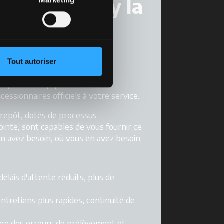
a Motor
Valley la
rne à plein
Tout autoriser
nique. Une équipe entière de
ssionnaires officiels à votre service.
trepôt, dotés de processus
ointe, sont capables de vous fournir ce
n avez besoin, où vous en avez besoin.
 délais d'attente réduits, plus de
entretiens plus rapides, continuité de
ion des erreurs de prélèvement et