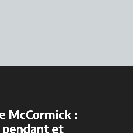
ce McCormick :
 pendant et