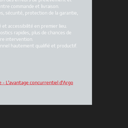
entre commande et livraison.
, sécurité, protection de la garantie,
é et accessibilité en premier lieu.
nostics rapides, plus de chances de
re intervention.
nnel hautement qualifié et productif.
e - L'avantage concurrentiel d'Argo
glet