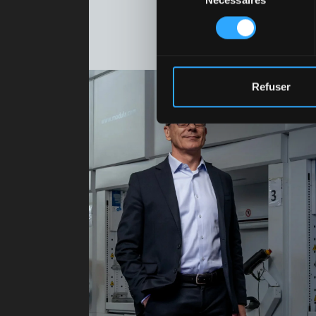
du
consentement
Refuser