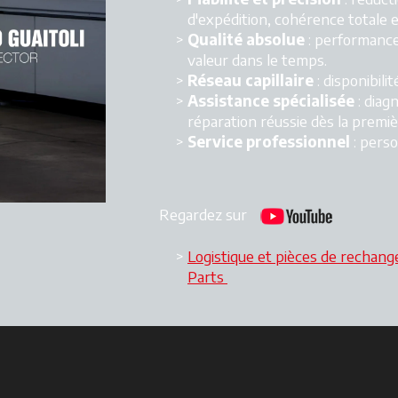
d'expédition, cohérence totale 
Qualité absolue
: performances
valeur dans le temps.
Réseau capillaire
: disponibilit
Assistance spécialisée
: diag
réparation réussie dès la premiè
Service professionnel
: perso
Regardez sur
Logistique et pièces de rechang
Parts
s’ouvre dans un nouvel on