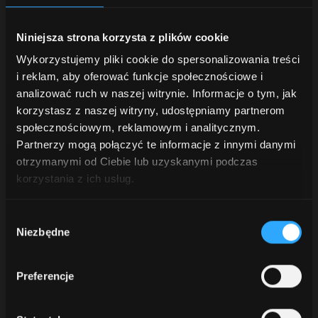
gwarancji.
Okresowe
Niniejsza strona korzysta z plików cookie
przeglądy
Wykorzystujemy pliki cookie do spersonalizowania treści
serwisowe zostały
stworzone z myślą
i reklam, aby oferować funkcje społecznościowe i
o Twoim ciągniku i
analizować ruch w naszej witrynie. Informacje o tym, jak
realnym wsparciu
korzystasz z naszej witryny, udostępniamy partnerom
Twojej pracy.
społecznościowym, reklamowym i analitycznym.
Partnerzy mogą połączyć te informacje z innymi danymi
Za pomocą aplikacji
otrzymanymi od Ciebie lub uzyskanymi podczas
My McCormick
korzystania z ich usług.
otrzymasz
przypomnienia, listy
Wybór
kontrolne oraz
Niezbędne
zgody
zestawienie części
wymaganych przy
każdym przeglądzie.
Preferencje