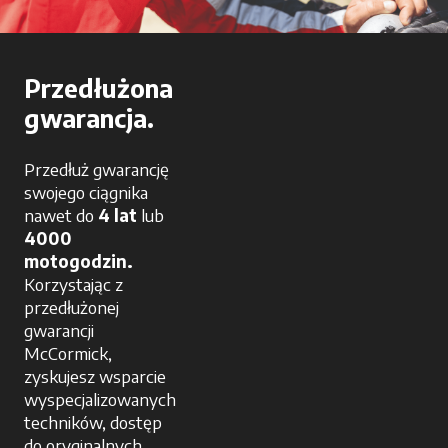
Przedłużona
gwarancja.
Przedłuż gwarancję
swojego ciągnika
nawet do
4 lat
lub
4000
motogodzin.
Korzystając z
przedłużonej
gwarancji
McCormick,
zyskujesz wsparcie
wyspecjalizowanych
techników, dostęp
do oryginalnych