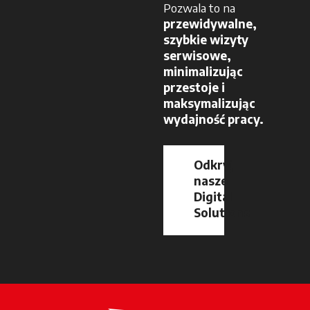
Pozwala to na
przewidywalne,
szybkie wizyty
serwisowe,
minimalizując
przestoje i
maksymalizując
wydajność pracy.
Odkryj
nasze
Digital
Solutions