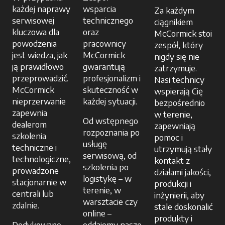
każdej naprawy
wsparcia
Za każdym
serwisowej
technicznego
ciągnikiem
kluczowa dla
oraz
McCormick stoi
powodzenia
pracownicy
zespół, który
jest wiedza, jak
McCormick
nigdy się nie
ją prawidłowo
gwarantują
zatrzymuje.
przeprowadzić.
profesjonalizm i
Nasi technicy
McCormick
skuteczność w
wspierają Cię
nieprzerwanie
każdej sytuacji.
bezpośrednio
zapewnia
w terenie,
Od wstępnego
dealerom
zapewniają
rozpoznania po
szkolenia
pomoc i
usługę
techniczne i
utrzymują stały
serwisową, od
technologiczne,
kontakt z
szkolenia po
prowadzone
działami jakości,
logistykę – w
stacjonarnie w
produkcji i
terenie, w
centrali lub
inżynierii, aby
warsztacie czy
zdalnie.
stale doskonalić
online –
produkty i
Dedykowane
oddajemy nasze