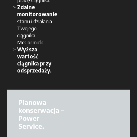
pracę ciągnika.
Zdalne
monitorowanie
stanu i działania
Twojego
ciągnika
McCormick.
Wyższa
wartość
ciągnika przy
odsprzedaży.
Planowa
konserwacja –
Power
Service.