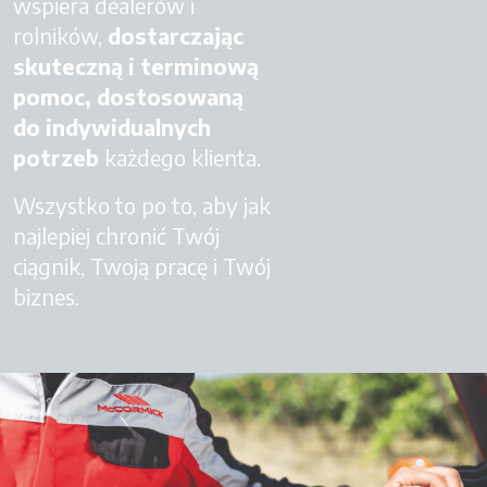
wspiera dealerów i
rolników,
dostarczając
skuteczną i terminową
pomoc, dostosowaną
do indywidualnych
potrzeb
każdego klienta.
Wszystko to po to, aby jak
najlepiej chronić Twój
ciągnik, Twoją pracę i Twój
biznes.