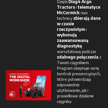
Dzięki
Diag4 Argo
Tractors
i
telematyce
McCormick
nasi
technicy
zbierają dane
w czasie
rzeczywistym
i
wykonują
zaawansowaną
diagnostykę
warsztatową podczas
zdalnego połączenia
z
Twoim ciągnikiem.
Program obejmuje serię
kontroli prewencyjnych,
które potwierdzają
odpowiednie
użytkowanie, jak i
prawidłowe działanie
ciągnika.