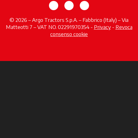
si apre in una nuova scheda
si apre in una nuova sch
si apre in una nuov
© 2026 – Argo Tractors S.p.A. – Fabbrico (Italy) – Via
Matteotti 7 – VAT NO. 02291970354 -
Privacy
si apre in 
-
Revoca
consenso cookie