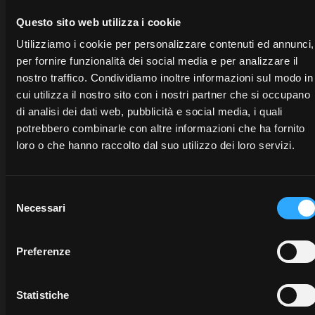
Questo sito web utilizza i cookie
Utilizziamo i cookie per personalizzare contenuti ed annunci,
per fornire funzionalità dei social media e per analizzare il
nostro traffico. Condividiamo inoltre informazioni sul modo in
cui utilizza il nostro sito con i nostri partner che si occupano
di analisi dei dati web, pubblicità e social media, i quali
potrebbero combinarle con altre informazioni che ha fornito
CONCESSIONARI
PROMOZIONI
RICAM
loro o che hanno raccolto dal suo utilizzo dei loro servizi.
Scopri
Approfitta
La
Selezione
il
subito
qualità
Necessari
del
concessionario
delle
certificata
consenso
più
offerte
dei
vicino
attive
ricambi
Preferenze
a te:
sui
originali
un
trattori
McCormick
esperto
e i
protegge
Statistiche
pronto
servizi
il