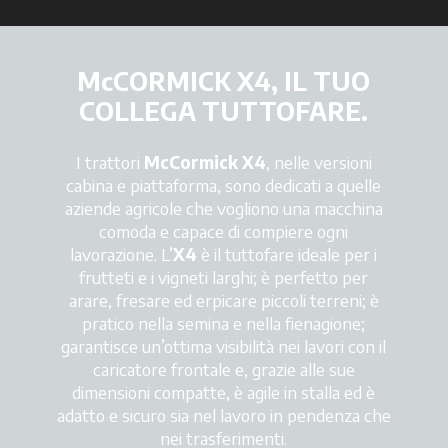
McCORMICK X4, IL TUO
COLLEGA TUTTOFARE.
I trattori
McCormick X4
, nelle versioni
cabina e piattaforma, sono dedicati a quelle
aziende agricole che vogliono una macchina
comoda e capace di compiere ogni
lavorazione. L’
X4
è il tuttofare ideale per i
frutteti e i vigneti larghi; è perfetto per
arare, fresare ed erpicare piccoli terreni; è
pratico nella semina e nella fienagione;
garantisce un’ottima visibilità nei lavori con il
caricatore frontale e, grazie alle sue
dimensioni compatte, è agile in stalla ed è
adatto e sicuro sia nel lavoro in pendenza che
nei trasferimenti.