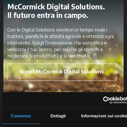
McCormick Digital Solutions.
Il futuro entra in campo.
Con le Digital Solutions monitori in tempo reale i
trattori, pianifichi le attività agricole e ottimizzi ogni
intervento. Scegli l’innovazione che semplifica e
velocizza il tuo lavoro, per ridurre gli sprechi e
migliorare la produttività e la redditività.
Scopri McCormick Digital Solutions
Consenso
Dettagli
Informazioni sui cooki