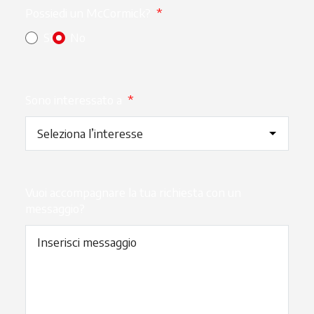
Possiedi un McCormick?
*
Sì
No
Sono interessato a
*
Vuoi accompagnare la tua richiesta con un
messaggio?