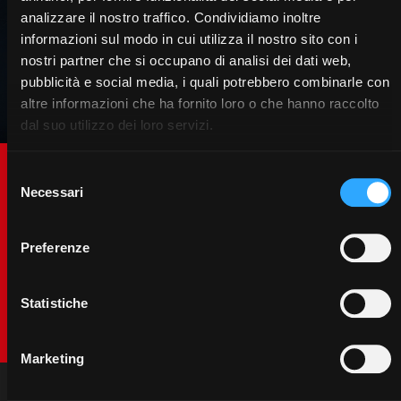
analizzare il nostro traffico. Condividiamo inoltre
informazioni sul modo in cui utilizza il nostro sito con i
nostri partner che si occupano di analisi dei dati web,
pubblicità e social media, i quali potrebbero combinarle con
altre informazioni che ha fornito loro o che hanno raccolto
dal suo utilizzo dei loro servizi.
Promozioni
Selezione
Necessari
Nuovo McCormick X7.624 VT-
del
consenso
Drive Digital Edition
Preferenze
McCormick X7.624 Digital Edition nasce per chi vuole il
massimo: motore da 240 CV, trasmissione VT-Drive,
guida RTK, cabina premium e un allestimento full
Statistiche
optional racchiusi in una livrea esclusiva ispirata al
mondo digitale.
Marketing
Scopri le promozioni