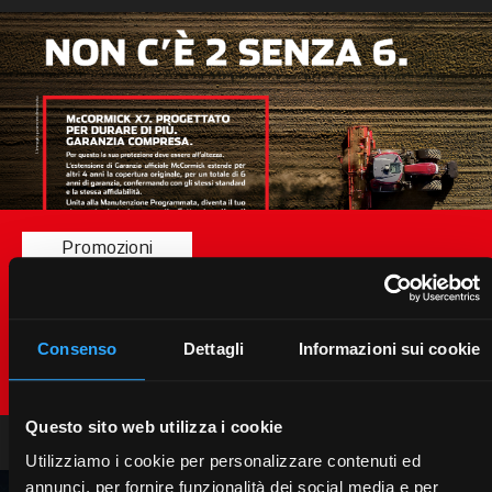
Promozioni
NON C’È 2 SENZA 6
Promozione estensione garanzia ufficiale McCormick
su McCormick X7. Estendiamo di altri 4 anni la
Consenso
Dettagli
Informazioni sui cookie
copertura originale confermando gli stessi standard e
la stessa affidabilità.
Scopri le promozioni
Questo sito web utilizza i cookie
Utilizziamo i cookie per personalizzare contenuti ed
annunci, per fornire funzionalità dei social media e per