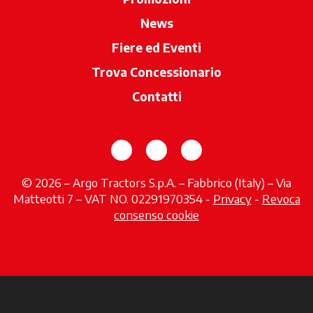
News
Fiere ed Eventi
Trova Concessionario
si apre in una 
Contatti
si apre in una nuova scheda
si apre in una nuova sch
si apre in una nuov
© 2026 – Argo Tractors S.p.A. – Fabbrico (Italy) – Via
Matteotti 7 – VAT NO. 02291970354 -
Privacy
si apre in 
-
Revoca
consenso cookie