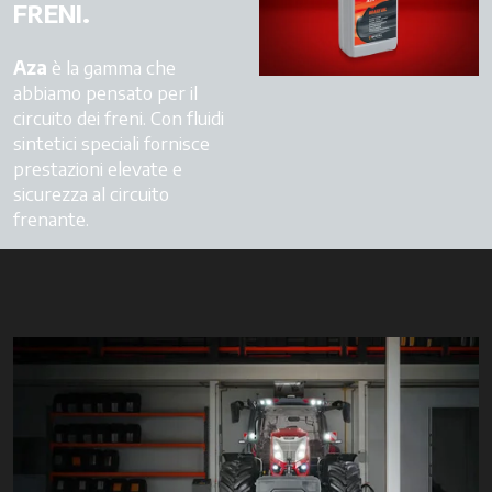
FRENI.
Aza
è la gamma che
abbiamo pensato per il
circuito dei freni. Con fluidi
sintetici speciali fornisce
prestazioni elevate e
sicurezza al circuito
frenante.