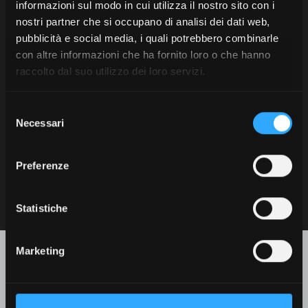
informazioni sul modo in cui utilizza il nostro sito con i
Ogni lubrificante è
testato
nostri partner che si occupano di analisi dei dati web,
direttamente sui trattori
pubblicità e social media, i quali potrebbero combinarle
McCormick
per offrire le
con altre informazioni che ha fornito loro o che hanno
migliori prestazioni in ogni
raccolto dal suo utilizzo dei loro servizi.
condizione di lavoro, anche la
più gravosa.
Selezione
L’uso regolare di questi
Necessari
del
prodotti consente di
consenso
ridurre usura
.
Preferenze
Statistiche
Marketing
Affidati a chi ha costruito il tuo