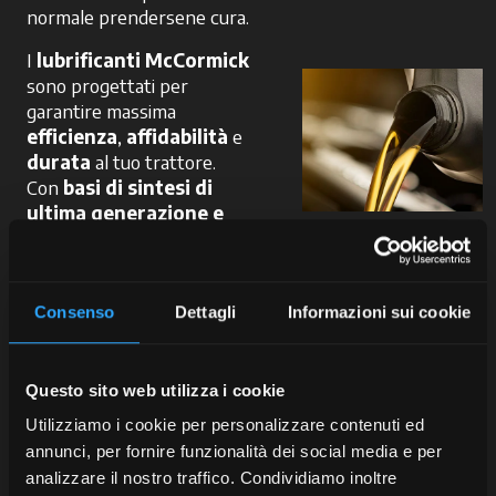
normale prendersene cura.
I
lubrificanti McCormick
sono progettati per
garantire massima
efficienza
,
affidabilità
e
durata
al tuo trattore.
Con
basi di sintesi di
ultima generazione e
additivi
tecnologicamente
avanzati
– detergenti,
antiossidanti, inibitori di
Consenso
Dettagli
Informazioni sui cookie
corrosione e miglioratori di
viscosità – i nostri prodotti
proteggono le parti
Questo sito web utilizza i cookie
meccaniche da attrito,
Utilizziamo i cookie per personalizzare contenuti ed
surriscaldamento e residui
annunci, per fornire funzionalità dei social media e per
dannosi.
analizzare il nostro traffico. Condividiamo inoltre