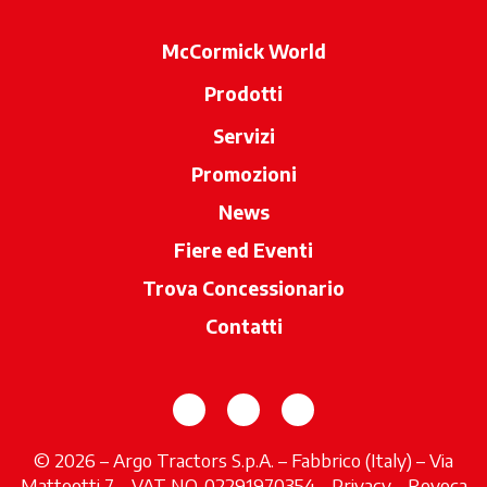
McCormick World
Prodotti
Servizi
Promozioni
News
Fiere ed Eventi
Trova Concessionario
si apre in una 
Contatti
si apre in una nuova scheda
si apre in una nuova sch
si apre in una nuov
© 2026 – Argo Tractors S.p.A. – Fabbrico (Italy) – Via
Matteotti 7 – VAT NO. 02291970354 -
Privacy
si apre in 
-
Revoca