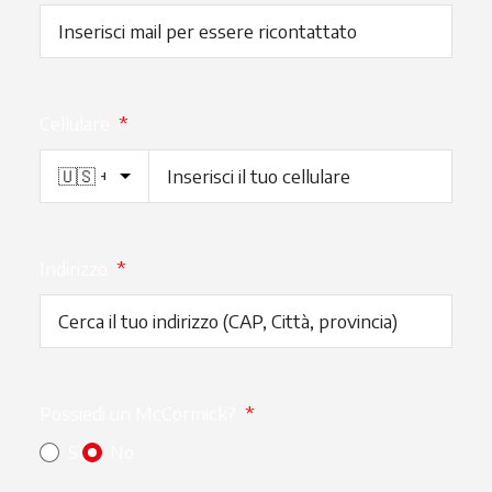
Cellulare
*
Indirizzo
*
Possiedi un McCormick?
*
Sì
No