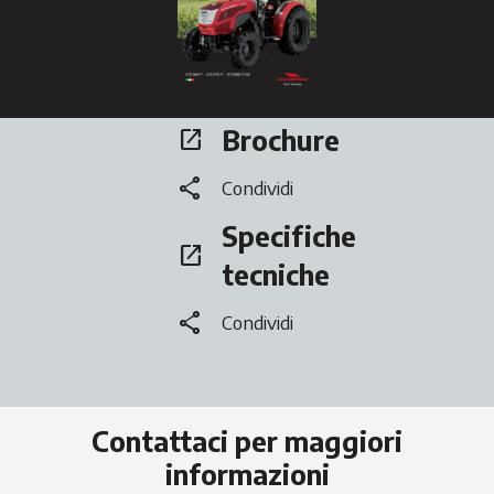
Brochure
open_in_new
si apre in una nuova scheda
share
Condividi
Specifiche
open_in_new
si apre in una nuova scheda
tecniche
share
Condividi
Contattaci per maggiori
informazioni