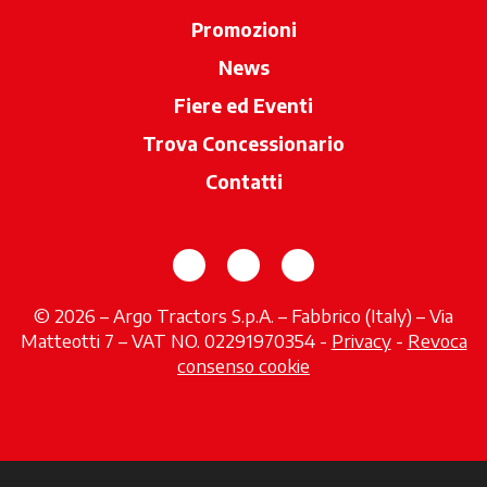
Promozioni
News
Fiere ed Eventi
Trova Concessionario
si apre in una 
Contatti
si apre in una nuova scheda
si apre in una nuova sch
si apre in una nuov
© 2026 – Argo Tractors S.p.A. – Fabbrico (Italy) – Via
Matteotti 7 – VAT NO. 02291970354 -
Privacy
si apre in 
-
Revoca
consenso cookie