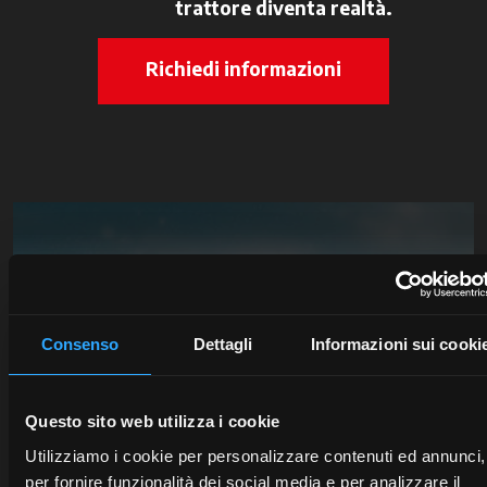
trattore diventa realtà.
Richiedi informazioni
McCormick Digital Solutions.
Il futuro entra in campo.
Consenso
Dettagli
Informazioni sui cooki
Con le Digital Solutions monitori in tempo reale i
trattori, pianifichi le attività agricole e ottimizzi ogni
intervento. Scegli l’innovazione che semplifica e
Questo sito web utilizza i cookie
velocizza il tuo lavoro, per ridurre gli sprechi e
Utilizziamo i cookie per personalizzare contenuti ed annunci,
migliorare la produttività e la redditività.
per fornire funzionalità dei social media e per analizzare il