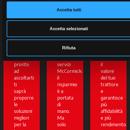
Accetta tutti
Scopri
Approfitta
La
il
subito
qualità
concessionario
delle
certificata
Accetta selezionati
più
offerte
dei
vicino
attive
ricambi
a te:
sui
originali
Rifiuta
un
trattori
McCormick
esperto
e i
protegge
pronto
servizi
il
ad
McCormick:
valore
ascoltarti
il
del tuo
ti
risparmio
trattore
saprà
è a
e
proporre
portata
garantisce
le
di
più
soluzioni
mano.
affidabilità
migliori
Ma
e più
per la
solo
rendimento.