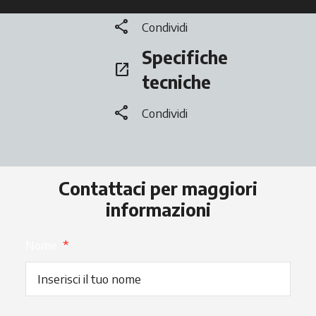
share
Condividi
Specifiche
open_in_new
si apre in una nuova scheda
tecniche
share
Condividi
Contattaci per maggiori
informazioni
Nome
*