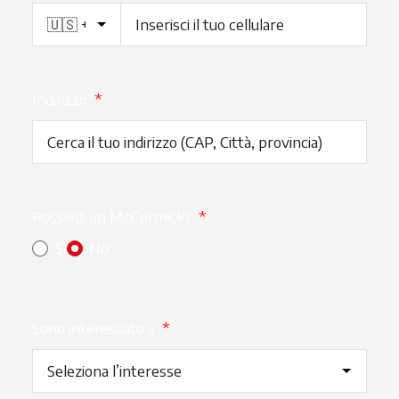
Indirizzo
*
Possiedi un McCormick?
*
Sì
No
Sono interessato a
*