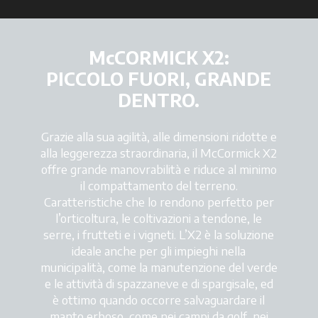
McCORMICK X2:
PICCOLO FUORI, GRANDE
DENTRO.
Grazie alla sua agilità, alle dimensioni ridotte e
alla leggerezza straordinaria, il McCormick X2
offre grande manovrabilità e riduce al minimo
il compattamento del terreno.
Caratteristiche che lo rendono perfetto per
l’orticoltura, le coltivazioni a tendone, le
serre, i frutteti e i vigneti. L’X2 è la soluzione
ideale anche per gli impieghi nella
municipalità, come la manutenzione del verde
e le attività di spazzaneve e di spargisale, ed
è ottimo quando occorre salvaguardare il
manto erboso, come nei campi da golf, nei