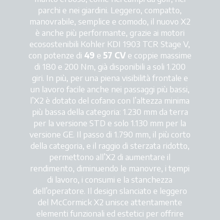
parchi e nei giardini. Leggero, compatto,
manovrabile, semplice e comodo, il nuovo X2
è anche più performante, grazie ai motori
ecosostenibili Kohler KDI 1903 TCR Stage V,
con potenze di
49
e
57 CV
e coppie massime
di 180 e 200 Nm, già disponibili a soli 1.200
giri. In più, per una piena visibilità frontale e
un lavoro facile anche nei passaggi più bassi,
l’X2 è dotato del cofano con l’altezza minima
più bassa della categoria: 1.230 mm da terra
per la versione STD e solo 1.130 mm per la
versione GE. Il passo di 1.790 mm, il più corto
della categoria, e il raggio di sterzata ridotto,
permettono all’X2 di aumentare il
rendimento, diminuendo le manovre, i tempi
di lavoro, i consumi e la stanchezza
dell’operatore. Il design slanciato e leggero
del McCormick X2 unisce attentamente
elementi funzionali ed estetici per offrire