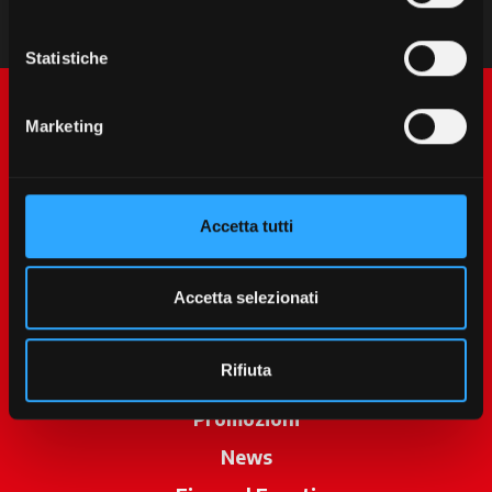
Statistiche
Marketing
Accetta tutti
McCormick World
Accetta selezionati
Prodotti
Rifiuta
Servizi
Promozioni
News