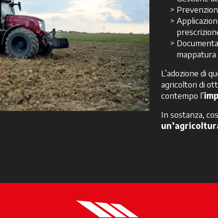
Prevenzione
Applicazion
prescrizion
Documentazi
mappatura 
L’adozione di qu
agricoltori di ot
contempo l’
imp
In sostanza, co
un’agricoltura