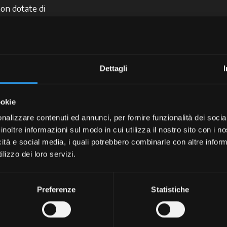
non dotate di
di massimizzare
Dettagli
,
riducendo
ookie
i
e si possono
nalizzare contenuti ed annunci, per fornire funzionalità dei socia
intervento di
inoltre informazioni sul modo in cui utilizza il nostro sito con i 
icità e social media, i quali potrebbero combinarle con altre inform
lizzo dei loro servizi.
 le
Preferenze
Statistiche
e. Tra queste,
oller Base
L’
Universal