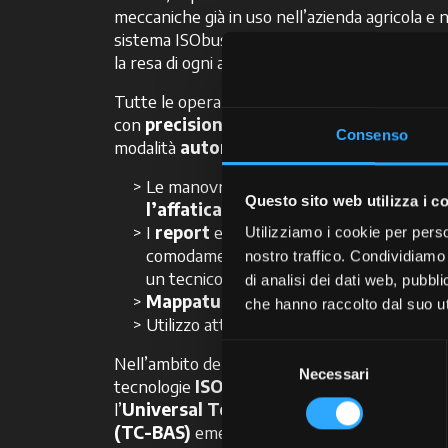
meccaniche già in uso nell’azienda agricola e 
sistema ISObus nativo. Una soluzione capace 
la resa di ogni attrezzo.
Tutte le operazioni dell’attrezzo sono gestite
con
precisione
ed
efficienza
, anche in
Consenso
modalità
automatica
.
Le manovre difficili vengono semplificate
Questo sito web utilizza i c
l’affaticamento dell’operatore
.
I
report
e i
settaggi
diventano
semplic
Utilizziamo i cookie per perso
comodamente fare in autonomia, senza l’
nostro traffico. Condividiamo 
un tecnico specializzato.
di analisi dei dati web, pubbl
Mappatura
dei dati di campo.
che hanno raccolto dal suo uti
Utilizzo attrezzi di
marchi differenti.
Selezione
Nell’ambito dell’
agricoltura di precisione
,
Necessari
del
tecnologie
ISOBUS
rivestono un ruolo crucial
consenso
l’
Universal Terminal (UT)
e il
Task Contr
(TC-BAS)
emergono come strumenti chiave. 