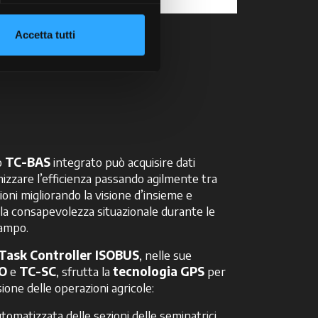
Accetta tutti
o
TC-BAS
integrato può acquisire dati
mizzare l’efficienza passando agilmente tra
ioni migliorando la visione d’insieme e
a consapevolezza situazionale durante le
campo.
Task Controller ISOBUS
, nelle sue
O
e
TC-SC
, sfrutta la
tecnologia GPS
per
sione delle operazioni agricole:
tomatizzata delle sezioni delle seminatrici