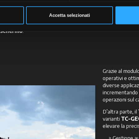
alizzata,
oli. Questo
Accetta selezionati
atore
zature
, dalle
 schermo
.
Grazie al modul
operativi e otti
diverse applicaz
incrementando l
operazioni sul 
D’altra parte, il
varianti
TC-GE
elevare la preci
Gestione au