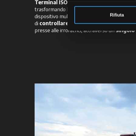
Terminal ISOBUS
funge da interfaccia centr
trasformando la gestione dei macchinari agric
Rifiuta
dispositivo multifunzionale consente all’oper
di
controllare un ampio range di attrez
presse alle irroratrici, attraverso un
singolo