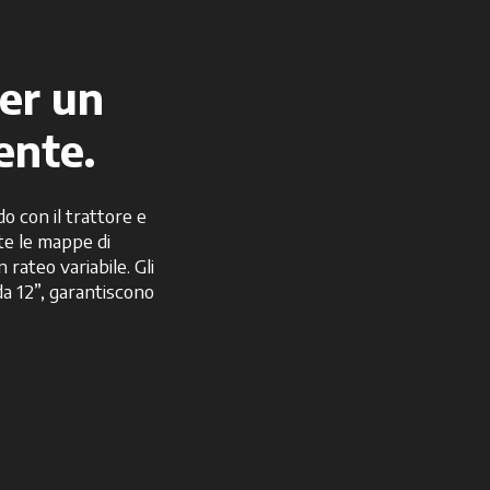
er un
ente.
o con il trattore e
te le mappe di
rateo variabile. Gli
da 12”, garantiscono