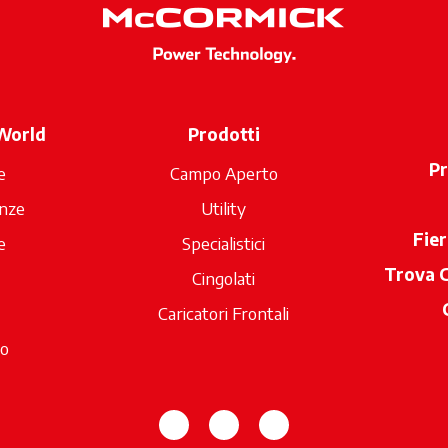
World
Prodotti
P
e
Campo Aperto
anze
Utility
Fier
e
Specialistici
Trova 
Cingolati
Caricatori Frontali
io
si apre in una nuova scheda
si apre in una nuova sch
si apre in una nuov