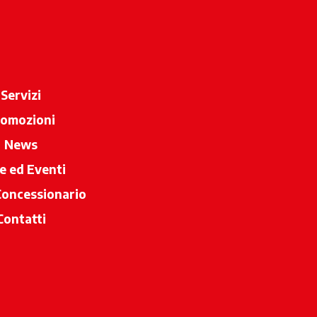
Servizi
romozioni
News
e ed Eventi
Concessionario
si apre in una nuova scheda
Contatti
eda
a scheda