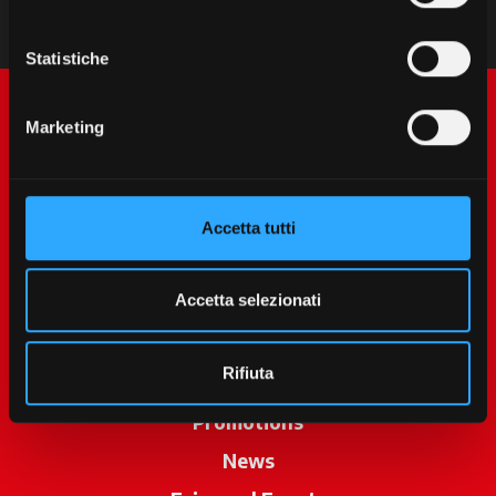
Statistiche
Marketing
Accetta tutti
McCormick World
Accetta selezionati
Products
Rifiuta
Services
Promotions
News