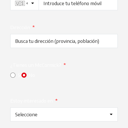
Dirección
*
¿Tienes un McCormick?
*
Sí
No
Estoy interesado en
*