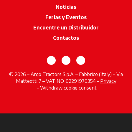
Noticias
Ferias y Eventos
Encuentre un Distribuidor
se abre en u
Contactos
se abre en una pestaña nueva
se abre en una pestaña 
se abre en una pes
© 2026 – Argo Tractors S.p.A. – Fabbrico (Italy) – Via
Matteotti 7 – VAT NO. 02291970354 -
Privacy
se abre en una pestaña nueva
-
Withdraw cookie consent