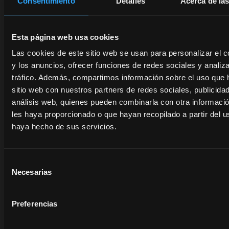
rendimiento.
Consentimiento
Detalles
Acerca de la
poco
se abre en una pestaña nueva
tiempo.
Descu
Esta página web usa cookies
más
Descubre
Las cookies de este sitio web se usan para personalizar el c
más
y los anuncios, ofrecer funciones de redes sociales y analiza
tráfico. Además, compartimos información sobre el uso que 
sitio web con nuestros partners de redes sociales, publicida
análisis web, quienes pueden combinarla con otra informaci
les haya proporcionado o que hayan recopilado a partir del 
haya hecho de sus servicios.
open_in_new
se abre en una pestaña nueva
Selección
Necesarias
de
consentimiento
Preferencias
se abre en una pestaña nueva