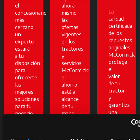
el
ahora
La
concesionario
mismo
calidad
más
las
certificada
cercano:
ofertas
de los
un
vigentes
repuestos
experto
en los
originales
estará
tractores
McCormick
a tu
y
protege
disposición
servicios
el
para
McCormick:
valor
ofrecerte
el
de tu
las
ahorro
tractor
mejores
está al
y
soluciones
alcance
garantiza
para tu
de tu
una
negocio.
mano.
mayor
Pero
fiabilidad
solo
Descubre
y
por
más