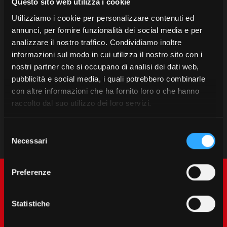
Questo sito web utilizza i cookie
Póngase en contacto con su
Utilizziamo i cookie per personalizzare contenuti ed
concesionario para descubrir las
annunci, per fornire funzionalità dei social media e per
promociones reservadas para
analizzare il nostro traffico. Condividiamo inoltre
informazioni sul modo in cui utilizza il nostro sito con i
usted.
nostri partner che si occupano di analisi dei dati web,
pubblicità e social media, i quali potrebbero combinarle
con altre informazioni che ha fornito loro o che hanno
Encuentre su Concesionario
raccolto dal suo utilizzo dei loro servizi.
Selezione
Necessari
del
consenso
Preferenze
Statistiche