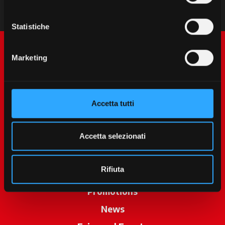
Statistiche
Marketing
Accetta tutti
McCormick World
Accetta selezionati
Products
Rifiuta
Services
Promotions
News