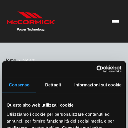
Home
News
NEWS
Consenso
Dettagli
Informazioni sui cookie
Questo sito web utilizza i cookie
Filter by category
Utilizziamo i cookie per personalizzare contenuti ed
annunci, per fornire funzionalità dei social media e per
All
Blog
Calendario
Magazine
analizzare il nostro traffico. Condividiamo inoltre