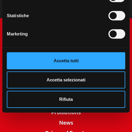
Statistiche
Marketing
Accetta tutti
McCormick World
Accetta selezionati
Products
Rifiuta
Services
Promotions
News