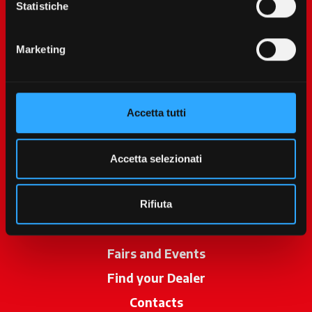
Statistiche
Marketing
Accetta tutti
McCormick World
Products
Accetta selezionati
Services
Promotions
Rifiuta
News
Fairs and Events
Find your Dealer
opens in a new ta
Contacts