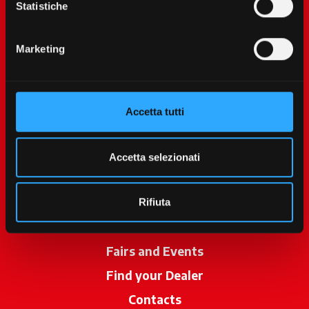
Statistiche
Marketing
Accetta tutti
McCormick World
Products
Accetta selezionati
Services
Promotions
Rifiuta
News
Fairs and Events
Find your Dealer
opens in a new ta
Contacts