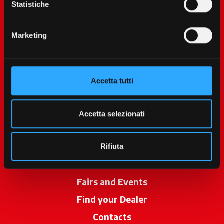
Statistiche
Marketing
Accetta tutti
McCormick World
Products
Accetta selezionati
Services
Promotions
Rifiuta
News
Fairs and Events
Find your Dealer
opens in a new ta
Contacts