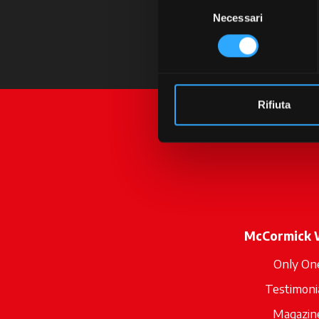
Selezione
Necessari
del
consenso
Rifiuta
McCormick 
Only On
Testimoni
Magazin