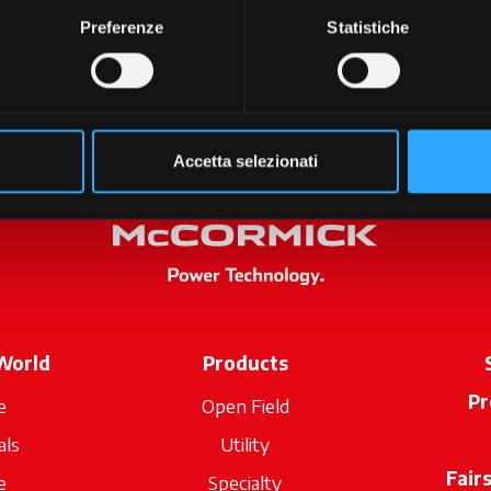
Preferenze
Statistiche
Accetta selezionati
World
Products
Pr
e
Open Field
als
Utility
Fair
e
Specialty