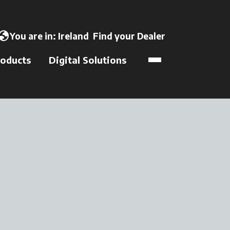
opens in a new tab
lobe
You are in:
Ireland
Find your Dealer
opens in a new t
oducts
Digital Solutions