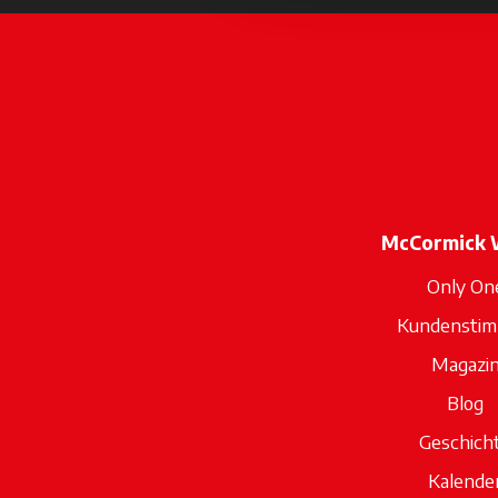
McCormick 
Only On
Kundensti
Magazi
Blog
Geschich
Kalende