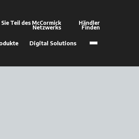
Sie Teil des McCormick
Händler
isterkarte geöffnet
Netzwerks
Finden
wird in einer ne
odukte
Digital Solutions