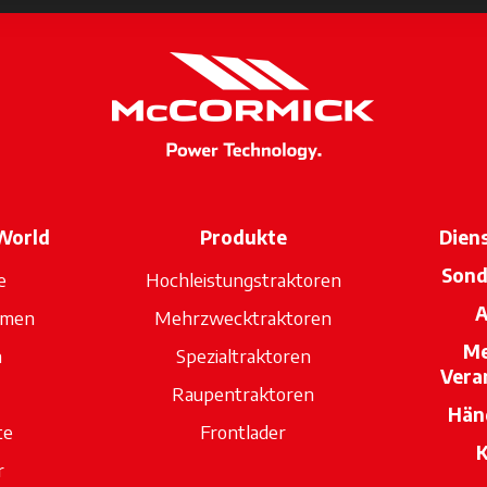
World
Produkte
Dien
Sond
e
Hochleistungstraktoren
A
mmen
Mehrzwecktraktoren
Me
n
Spezialtraktoren
Vera
Raupentraktoren
Hän
te
Frontlader
K
r