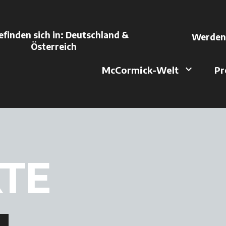
efinden sich in:
Deutschland &
Werden 
 in einer neuen Reg
Österreich
keyboard_arrow_down
McCormick-Welt
Pr
TE