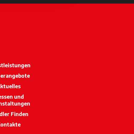
stleistungen
erangebote
ktuelles
ssen und
nstaltungen
dler Finden
wird in einer neuen Registerkarte geöffn
ontakte