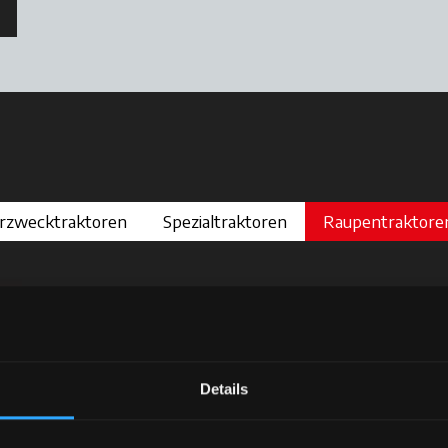
d in einer neuen Registerkarte geöffnet
rzwecktraktoren
Spezialtraktoren
Raupentraktore
Details