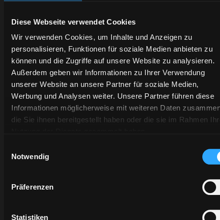
erforderlich sind.
Diese Webseite verwendet Cookies
Wir verwenden Cookies, um Inhalte und Anzeigen zu
personalisieren, Funktionen für soziale Medien anbieten zu
können und die Zugriffe auf unsere Website zu analysieren.
Außerdem geben wir Informationen zu Ihrer Verwendung
unserer Website an unsere Partner für soziale Medien,
wird in einer neuen Registerkarte geöffnet
Werbung und Analysen weiter. Unsere Partner führen diese
Informationen möglicherweise mit weiteren Daten zusammen
die Sie ihnen bereitgestellt haben oder die sie im Rahmen Ihr
Nutzung der Dienste gesammelt haben.
wird in einer neuen Registerkarte geöffnet
Einwilligungsauswahl
Notwendig
Präferenzen
Service für das
Händlernetz.
Statistiken