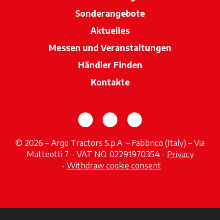
Sonderangebote
Aktuelles
Messen und Veranstaltungen
Händler Finden
wird in einer neue
Kontakte
wird in einer neuen Registerka
wird in einer neuen Regi
wird in einer neuen
© 2026 – Argo Tractors S.p.A. – Fabbrico (Italy) – Via
Matteotti 7 – VAT NO. 02291970354 -
Privacy
wird in einer neuen Registerkarte geöffnet
-
Withdraw cookie consent