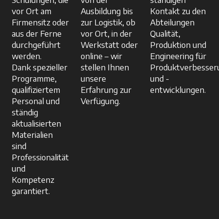
vor Ort am
Ausbildung bis
Kontakt zu den
Firmensitz oder
zur Logistik, ob
Abteilungen
aus der Ferne
vor Ort, in der
Qualität,
durchgeführt
Werkstatt oder
Produktion und
werden.
online – wir
Engineering für
Dank spezieller
stellen Ihnen
Produktverbesser
Programme,
unsere
und -
qualifiziertem
Erfahrung zur
entwicklungen.
Personal und
Verfügung.
ständig
aktualisierten
Materialien
sind
Professionalität
und
Kompetenz
garantiert.