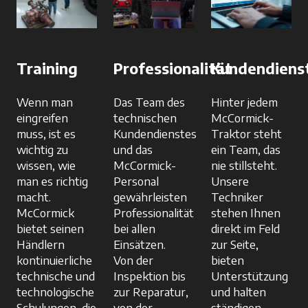
Training
Professionalität
Kundendiens
Wenn man
Das Team des
Hinter jedem
eingreifen
technischen
McCormick-
muss, ist es
Kundendienstes
Traktor steht
wichtig zu
und das
ein Team, das
wissen, wie
McCormick-
nie stillsteht.
man es richtig
Personal
Unsere
macht.
gewährleisten
Techniker
McCormick
Professionalität
stehen Ihnen
bietet seinen
bei allen
direkt im Feld
Händlern
Einsätzen.
zur Seite,
kontinuierliche
Von der
bieten
technische und
Inspektion bis
Unterstützung
technologische
zur Reparatur,
und halten
Schulungen, die
von der
ständigen