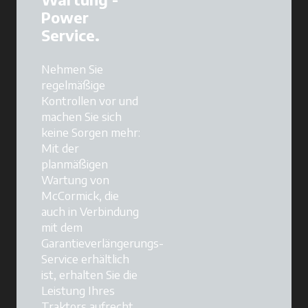
Power
Service.
Nehmen Sie
regelmäßige
Kontrollen vor und
machen Sie sich
keine Sorgen mehr:
Mit der
planmäßigen
Wartung von
McCormick, die
auch in Verbindung
mit dem
Garantieverlängerungs-
Service erhältlich
ist, erhalten Sie die
Leistung Ihres
Traktors aufrecht,