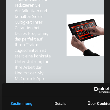
reduzieren Sie
Ausfallrisiken und
behalten Sie die
Gültigkeit Ihrer
Garantien bei.
Dieses Programm,
das perfekt auf
Ihren Traktor
zugeschnitten ist,
stellt eine konkrete
Unterstützung für
Ihre Arbeit dar.
Und mit der My
McCormick App
erhalten Sie
Erinnerungen,
Checklisten und die
Ersatzteile, die für
Zustimmung
Details
Über Cookie
jede Wartung