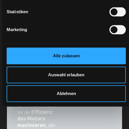
Ihrem
Händler
Statistiken
an
wird in einer neuen Registerkarte geöf
Marketing
Schmierstoffe
Alle zulassen
Der Schutz beginnt
Auswahl erlauben
mit unsichtbaren
Details. Die
McCormick Original
Ablehnen
Schmierstoffe sind
so formuliert, dass
sie die
Effizienz
des Motors
maximieren
, alle