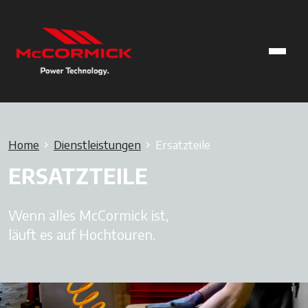
Home
Dienstleistungen
Ersatzteile
ERSATZTEILE
Wenn alles McCormick ist,
läuft es auf Hochtouren.