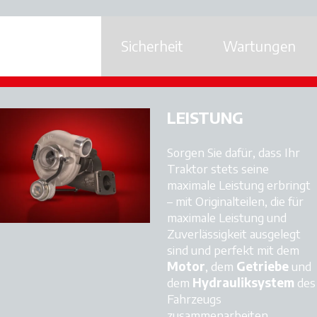
Sicherheit
Wartungen
Leistung
LEISTUNG
Sorgen Sie dafür, dass Ihr
Traktor stets seine
maximale Leistung erbringt
– mit Originalteilen, die für
maximale Leistung und
Zuverlässigkeit ausgelegt
sind und perfekt mit dem
Motor
, dem
Getriebe
und
dem
Hydrauliksystem
des
Fahrzeugs
zusammenarbeiten.