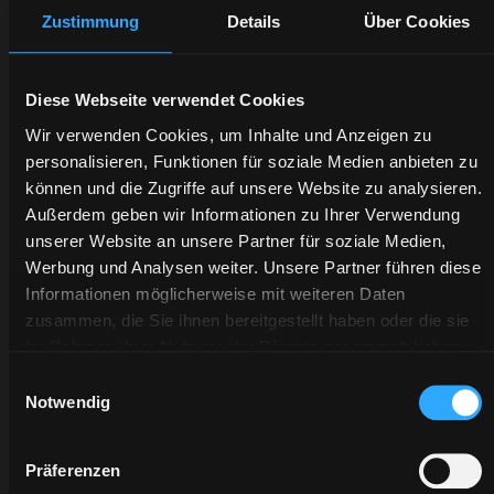
ausgewählter
Zustimmung
Details
Über Cookies
Ersatzteile
, die
sorgfältig
getestet
und mit einer
12-
Diese Webseite verwendet Cookies
monatigen
Wir verwenden Cookies, um Inhalte und Anzeigen zu
Garantie
geliefert
personalisieren, Funktionen für soziale Medien anbieten zu
werden.
können und die Zugriffe auf unsere Website zu analysieren.
Tractor Line bietet
Außerdem geben wir Informationen zu Ihrer Verwendung
die beste Lösung für
unserer Website an unsere Partner für soziale Medien,
generische
Werbung und Analysen weiter. Unsere Partner führen diese
Ersatzteile zu
Informationen möglicherweise mit weiteren Daten
unschlagbaren
zusammen, die Sie ihnen bereitgestellt haben oder die sie
Preisen.
im Rahmen Ihrer Nutzung der Dienste gesammelt haben.
Einwilligungsauswahl
Fordern
Notwendig
Sie
Informationen
Präferenzen
bei