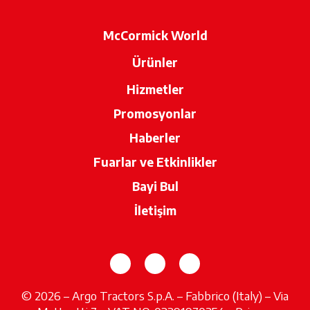
McCormick World
Ürünler
Hizmetler
Promosyonlar
Haberler
Fuarlar ve Etkinlikler
Bayi Bul
opens in a new tab
İletişim
opens in a new tab
opens in a new tab
opens in a new tab
© 2026 – Argo Tractors S.p.A. – Fabbrico (Italy) – Via