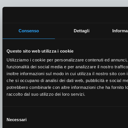
Şirket
Consenso
Dettagli
Informa
E-posta
*
Questo sito web utilizza i cookie
Utilizziamo i cookie per personalizzare contenuti ed annunci, 
funzionalità dei social media e per analizzare il nostro traffi
inoltre informazioni sul modo in cui utilizza il nostro sito con i
che si occupano di analisi dei dati web, pubblicità e social med
Cep telefonu
*
potrebbero combinarle con altre informazioni che ha fornito 
raccolto dal suo utilizzo dei loro servizi.
Selezione
Necessari
del
Adres
*
consenso