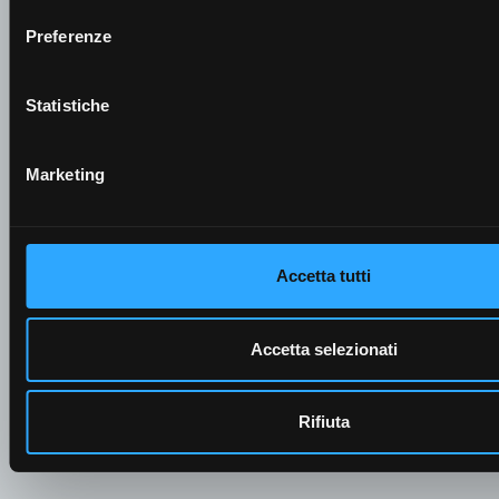
Preferenze
Statistiche
McCormick'in var mı?
*
Evet
Hayır
Marketing
Talebinize ek olarak mesaj eklemek ister misiniz?
Accetta tutti
Accetta selezionati
Rifiuta