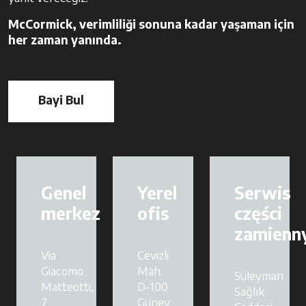
McCormick, verimliliği sonuna kadar yaşaman için
her zaman yanında.
Bayi Bul
opens in a new tab
Genel
Yerel
Serwis
merkez
ofis
części
zamienn
Via
Cevizli
Giacomo
Mah.
Süleyman
Matteotti,
D-100
Sağlık
7
Güney