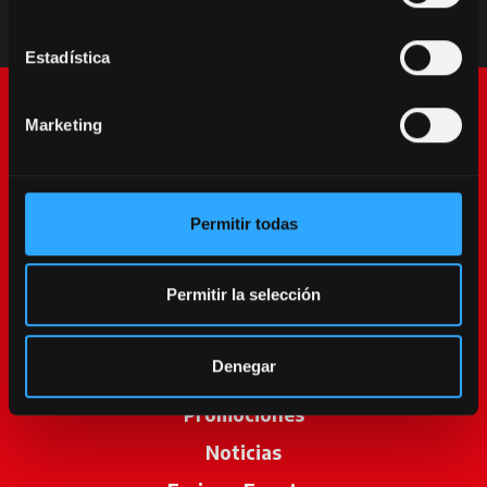
Estadística
Marketing
Permitir todas
McCormick World
Permitir la selección
Productos
Denegar
Servicios
Promociones
Noticias