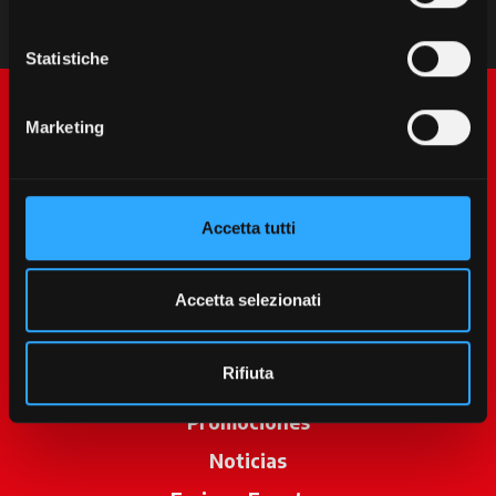
Statistiche
Marketing
Accetta tutti
McCormick World
Accetta selezionati
Productos
Rifiuta
Servicios
Promociones
Noticias