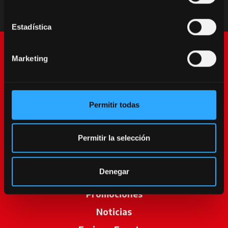
Estadística
Marketing
Permitir todas
McCormick World
Permitir la selección
Productos
Denegar
Servicios
Promociones
Noticias