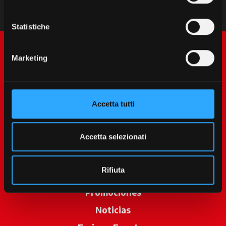
Statistiche
Marketing
Accetta tutti
McCormick World
Accetta selezionati
Productos
Rifiuta
Servicios
Promociones
Noticias