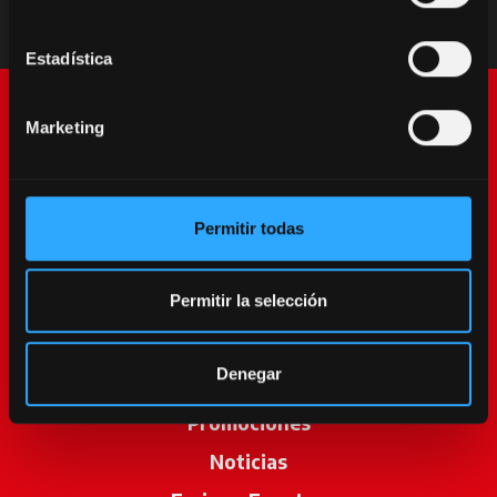
Estadística
Marketing
Permitir todas
McCormick World
Permitir la selección
Productos
Denegar
Servicios
Promociones
Noticias