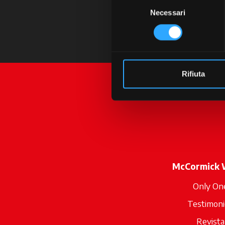
Selezione
Necessari
del
consenso
Rifiuta
McCormick 
Only On
Testimoni
Revista