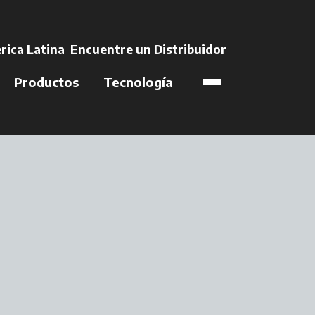
e en una pestaña nu
rica Latina
Encuentre un Distribuidor
se abre en una 
Productos
Tecnología