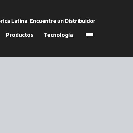
e en una pestaña nu
rica Latina
Encuentre un Distribuidor
se abre en una 
Productos
Tecnología