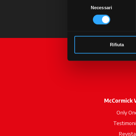
Selezione
Necessari
del
consenso
Rifiuta
McCormick 
Only On
Testimoni
Revista