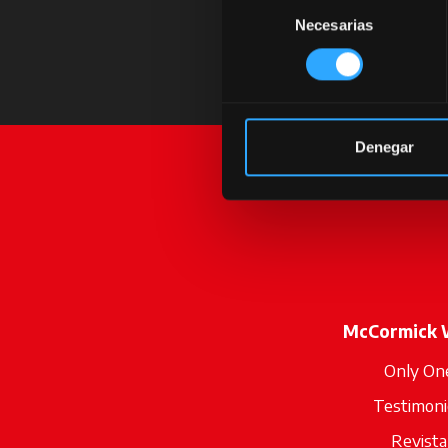
Selección
Necesarias
de
consentimiento
Denegar
McCormick 
Only On
Testimoni
Revista