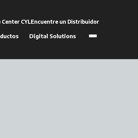
na pestaña nueva
 Center CYL
Encuentre un Distribuidor
se abre en una 
ductos
Digital Solutions