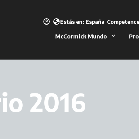
account_circle
se abre en u
globe
Estás en:
España
Competence
keyboard_arrow_down
McCormick Mundo
Pro
io 2016